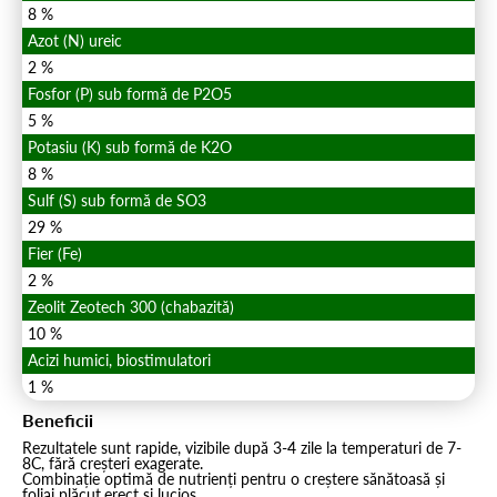
8 %
Azot (N) ureic
2 %
Fosfor (P) sub formă de P2O5
5 %
Potasiu (K) sub formă de K2O
8 %
Sulf (S) sub formă de SO3
29 %
Fier (Fe)
2 %
Zeolit Zeotech 300 (chabazită)
10 %
Acizi humici, biostimulatori
1 %
Beneficii
Rezultatele sunt rapide, vizibile după 3-4 zile la temperaturi de 7-
8C, fără creșteri exagerate.
Combinație optimă de nutrienți pentru o creștere sănătoasă și
foliaj plăcut,erect și lucios