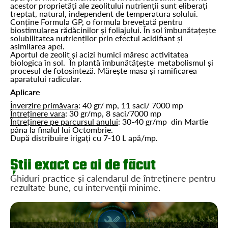
acestor proprietăți ale zeolitului nutrienții sunt eliberați
treptat, natural, independent de temperatura solului.
Conține Formula GP, o formula brevetată pentru
biostimularea rădăcinilor și foliajului. În sol îmbunătațește
solubilitatea nutrienților prin efectul acidifiant și
asimilarea apei.
Aportul de zeolit și acizi humici măresc activitatea
biologica în sol. În plantă îmbunătățește metabolismul și
procesul de fotosinteză. Mărește masa și ramificarea
aparatului radicular.
Aplicare
Înverzire primăvara
: 40 gr/ mp, 11 saci/ 7000 mp
Întreținere vara
: 30 gr/mp, 8 saci/7000 mp
Întreținere pe parcursul anului
: 30-40 gr/mp din Martie
pâna la finalul lui Octombrie.
După distribuire irigați cu 7-10 L apă/mp.
Știi exact ce ai de făcut
Ghiduri practice și calendarul de întreținere pentru
rezultate bune, cu intervenții minime.