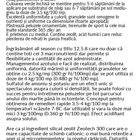
Culoarea verde închisă se menține pentru 5-6 săptămâni de la
aplicare pe substratul de nisip sau 6-7 săptămâni pe sol mediu-
greu la doze de 3.5 kg/100 mp.
Excelentă uniformitate a culorii; granulele sunt omogene în
nutrienți și uniforme ca dimensiune (foarte apropiată)
Păstrează peluzele ornamentale, terenurile de sport la cele mai
înalte standarde 365 zile/ an
E prietenos cu mediul. Conține zeolit, acizi humici care reduc
pierderea de nitrați în panza freatică.
Îngrășământ all season cu titlu 12.5.8 care nu doar că
conține toți cei 3 macronutrienți dar permite și
flexibilitate a cantității de azot administrate.
Managementul azotului e facil de realizat, distribuirea
uniformă, datorită mărimii și uniformității granulelor se
obține cu 2.5 kg/mp (300 gr N/100mp) dar se pot utiliza și
doze de 4 kg/100 mp (0.480 gr N/100 mp).
Sulfatul de amoniu și potasiu are un efect unic și
spectaculos asupra culorii si densității. Se poate folosi cu
succes pentru întreținerea peluzelor pe tot parcursul
anului din martie până în octombrie. Conceput pentru
obținerea de remedieri rapide 3.5-4 kg/100 mp la
temperaturi scăzute 7-8C dar utilizabil și vara la doze mai
mici 3 kg/100mp (0.360 gr N/100 mp). Efect acidifiant
asupra solului.
Are ca și ingredient silicat zeolit Zeotech 300 care are o
mare capacitate de schimb cationic: o mai bună retenție a
apei și al microelementelor la nivelul rădăcinii. Datorită