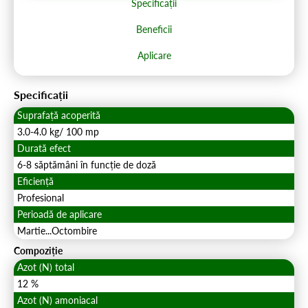
Specificații
Beneficii
Aplicare
Specificații
Suprafață acoperită
3.0-4.0 kg/ 100 mp
Durată efect
6-8 săptămâni în funcție de doză
Eficiență
Profesional
Perioadă de aplicare
Martie...Octombire
Compoziție
Azot (N) total
12 %
Azot (N) amoniacal