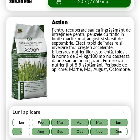
389.90 RON
20 kg / 650 mp
Action
Pentru recuperare sau ca îngrășământ de
întreținere pentru peluzele cu trafic în
lunile martie, mai, august și sfârșit de
septembrie. Efect rapid de îndesire și
înverzire fără creșteri accelerate.
Eliberarea nutrienților este lentă, folosit
la norma de 3-4 kg/100 mp nu cauzează
daune sau arsuri în gazon. Furnizează
nutrienți pt 8-9 săptămâni. Perioade de
aplicare: Martie, Mai, August, Octombrie.
Luni aplicare
Ian
Feb
Mar
Apr
Mai
Iun
Iul
Aug
Sep
Oct
Nov
Dec