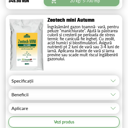
349.90 RON
20 kg/ 5-700 mp
Zeotech mini Autumn
Îngrășământ gazon toamnă- vară, pentru
peluze ”manichiurate”. Ajută la păstrarea
culorii și creșterii pe perioada de stress
termic fie caniculă fie îngheț. Cu zeolit,
acizi humici și biostimulatori. Asigură
nutrienți pt 2 luni de vară sau 3-4 luni de
iarnă. Aplicarea înainte de vară și iarna
previne sau scade mult riscul îngălbenirii
gazonului.
Specificații
Beneficii
Aplicare
Vezi produs