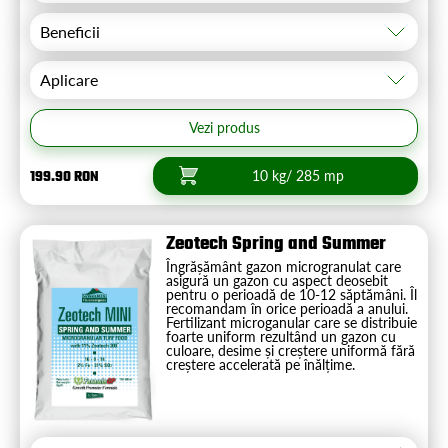
Beneficii
Aplicare
Vezi produs
199.90 RON
10 kg/ 285 mp
Zeotech Spring and Summer
Îngrășământ gazon microgranulat care
asigură un gazon cu aspect deosebit
pentru o perioadă de 10-12 săptămâni. Îl
recomandam în orice perioadă a anului.
Fertilizant microganular care se distribuie
foarte uniform rezultând un gazon cu
culoare, desime și creștere uniformă fără
creștere accelerată pe înălțime.