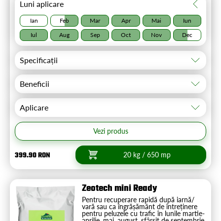
Luni aplicare
Ian
Feb
Mar
Apr
Mai
Iun
Iul
Aug
Sep
Oct
Nov
Dec
Specificații
Beneficii
Aplicare
Vezi produs
399.90 RON
20 kg / 650 mp
Zeotech mini Ready
Pentru recuperare rapidă după iarnă/
vară sau ca îngrășământ de întreținere
pentru peluzele cu trafic în lunile martie-
aprilie, mai, august, sfârșit de septembrie.