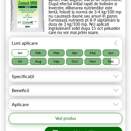
După efectul inițial rapid de îndesire și
înverzire, eliberarea nutrienților este
lentă, folosit la normă de 3-4 kg/100 mp
nu cauzează daune sau arsuri în gazon.
Furnizează nutrienți pt 8-9 săptămâni la
doza de 3 kg/100 mp. NU aplicați
îngrășământ solid dupa 15 oct peluzelor
care nu vor mai primi soare.
Luni aplicare
Ian
Feb
Mar
Apr
Mai
Iun
Iul
Aug
Sep
Oct
Nov
Dec
Specificații
Beneficii
Aplicare
Vezi produs