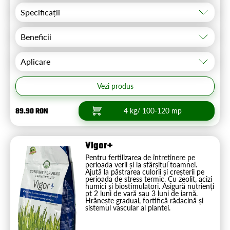
Specificații
Beneficii
Aplicare
Vezi produs
89.90 RON
4 kg/ 100-120 mp
Vigor+
Pentru fertilizarea de întreținere pe
perioada verii și la sfârșitul toamnei.
Ajută la păstrarea culorii și creșterii pe
perioada de stress termic. Cu zeolit, acizi
humici și biostimulatori. Asigură nutrienți
pt 2 luni de vară sau 3 luni de iarnă.
Hrănește gradual, fortifică rădacină și
sistemul vascular al plantei.