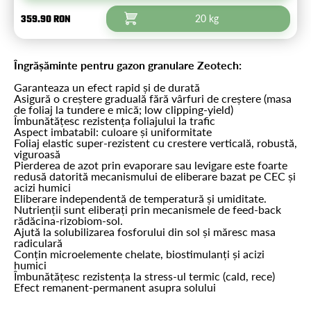
359.90 RON
20 kg
Îngrășăminte pentru gazon granulare Zeotech:
Garanteaza un efect rapid și de durată
Asigură o creștere graduală fără vârfuri de creștere (masa
de foliaj la tundere e mică; low clipping-yield)
Îmbunătățesc rezistența foliajului la trafic
Aspect imbatabil: culoare și uniformitate
Foliaj elastic super-rezistent cu crestere verticală, robustă,
viguroasă
Pierderea de azot prin evaporare sau levigare este foarte
redusă datorită mecanismului de eliberare bazat pe CEC și
acizi humici
Eliberare independentă de temperatură și umiditate.
Nutrienții sunt eliberați prin mecanismele de feed-back
rădăcina-rizobiom-sol.
Ajută la solubilizarea fosforului din sol și măresc masa
radiculară
Conțin microelemente chelate, biostimulanți și acizi
humici
Îmbunătățesc rezistența la stress-ul termic (cald, rece)
Efect remanent-permanent asupra solului