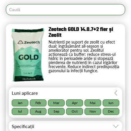
Zeotech GOLD 14.0.7+2 fier și
Zeolit
Nutrienți pe suport de zeolit cu efect
dual: îngrășământ all-season și
ameliorator pentru sol. Zeolitul
acționează ca buffer: reduce stress-ul
hidric în perioadele aride și stopează
pierderea de nutrienți în cazul irigărilor
frecvente. Reduce indirect predispoziția
gazonului la infecții fungice.
Luni aplicare
Ian
Feb
Mar
Apr
Mai
Iun
Iul
Aug
Sep
Oct
Nov
Dec
Specificații