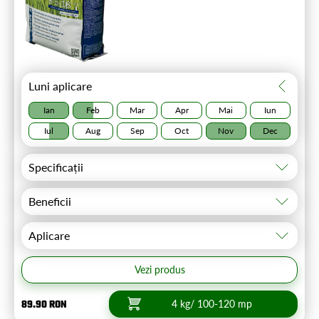
Luni aplicare
Ian
Feb
Mar
Apr
Mai
Iun
Iul
Aug
Sep
Oct
Nov
Dec
Specificații
Beneficii
Aplicare
Vezi produs
89.90 RON
4 kg/ 100-120 mp