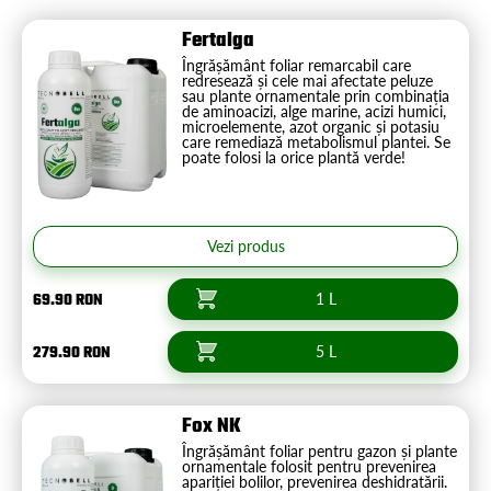
Fertalga
Îngrășământ foliar remarcabil care
redresează și cele mai afectate peluze
sau plante ornamentale prin combinația
de aminoacizi, alge marine, acizi humici,
microelemente, azot organic și potasiu
care remediază metabolismul plantei. Se
poate folosi la orice plantă verde!
Vezi produs
69.90 RON
1 L
279.90 RON
5 L
Fox NK
Îngrășământ foliar pentru gazon și plante
ornamentale folosit pentru prevenirea
apariției bolilor, prevenirea deshidratării.