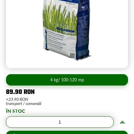
4 kg/ 100-120 mp
89.90 RON
+23.90 RON
transport / comandă
ÎN STOC