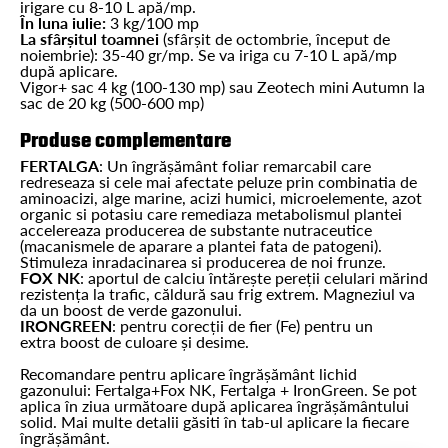
irigare cu 8-10 L apă/mp.
În luna iulie:
3 kg/100 mp
La sfârșitul toamnei
(sfârșit de octombrie, început de
noiembrie): 35-40 gr/mp. Se va iriga cu 7-10 L apă/mp
după aplicare.
Vigor+ sac 4 kg (100-130 mp) sau Zeotech mini Autumn la
sac de 20 kg (500-600 mp)
Produse complementare
FERTALGA
: Un îngrășământ foliar remarcabil care
redreseaza si cele mai afectate peluze prin combinatia de
aminoacizi, alge marine, acizi humici, microelemente, azot
organic si potasiu care remediaza metabolismul plantei
accelereaza producerea de substante nutraceutice
(macanismele de aparare a plantei fata de patogeni).
Stimuleza inradacinarea si producerea de noi frunze.
FOX NK
: aportul de calciu întărește pereții celulari mărind
rezistența la trafic, căldură sau frig extrem. Magneziul va
da un boost de verde gazonului.
IRONGREEN
: pentru corecții de fier (Fe) pentru un
extra boost de culoare și desime.
Recomandare pentru aplicare îngrășământ lichid
gazonului: Fertalga+Fox NK, Fertalga + IronGreen. Se pot
aplica în ziua următoare după aplicarea îngrășământului
solid. Mai multe detalii găsiti în tab-ul aplicare la fiecare
îngrășământ.