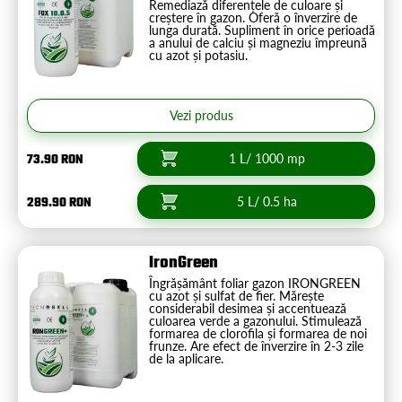
Remediază diferențele de culoare și
creștere în gazon. Oferă o înverzire de
lunga durată. Supliment în orice perioadă
a anului de calciu și magneziu împreună
cu azot și potasiu.
Vezi produs
73.90 RON
1 L/ 1000 mp
289.90 RON
5 L/ 0.5 ha
IronGreen
Îngrășământ foliar gazon IRONGREEN
cu azot și sulfat de fier. Mărește
considerabil desimea și accentuează
culoarea verde a gazonului. Stimulează
formarea de clorofila și formarea de noi
frunze. Are efect de înverzire în 2-3 zile
de la aplicare.