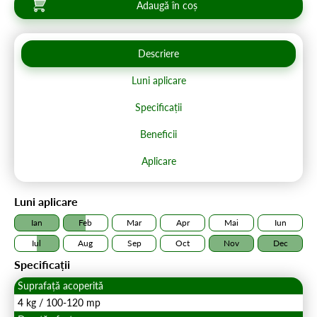
Adaugă în coș
Descriere
Luni aplicare
Specificații
Beneficii
Aplicare
Luni aplicare
Ian
Feb
Mar
Apr
Mai
Iun
Iul
Aug
Sep
Oct
Nov
Dec
Specificații
Suprafață acoperită
4 kg / 100-120 mp