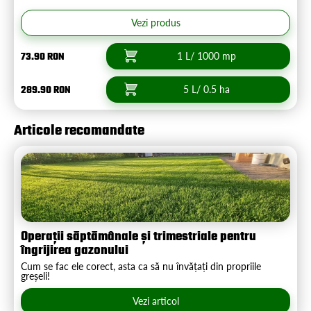
Vezi produs
73.90 RON
1 L/ 1000 mp
289.90 RON
5 L/ 0.5 ha
Articole recomandate
Operații săptămânale și trimestriale pentru
îngrijirea gazonului
Cum se fac ele corect, asta ca să nu învățați din propriile
greșeli!
Vezi articol