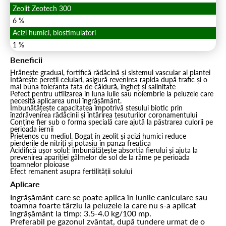
Zeolit Zeotech 300
6 %
Acizi humici, biostimulatori
1 %
Beneficii
Hrănește gradual, fortifică rădăcină și sistemul vascular al plantei
Întărește pereții celulari, asigură revenirea rapida după trafic și o
mai buna toleranta fata de căldură, îngheț și salinitate
Pefect pentru utilizarea in luna iulie sau noiembrie la peluzele care
necesită aplicarea unui îngrășământ.
Îmbunătățește capacitatea împotrivă stesului biotic prin
înzdrăvenirea rădăcinii și întărirea țesuturilor coronamentului
Conține fier sub o forma specială care ajută la păstrarea culorii pe
perioada iernii
Prietenos cu mediul. Bogat în zeolit și acizi humici reduce
pierderile de nitriți și potasiu în panza freatica
Acidifică ușor solul: îmbunătățește absortia fierului și ajuta la
prevenirea apariției gâlmelor de sol de la râme pe perioada
toamnelor ploioase
Efect remanent asupra fertilității solului
Aplicare
Ingrășământ care se poate aplica în lunile caniculare sau
toamna foarte târziu la peluzele la care nu s-a aplicat
îngrășământ la timp: 3.5-4.0 kg/100 mp.
Preferabil pe gazonul zvântat, după tundere urmat de o