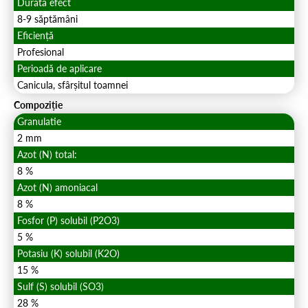
Durată efect
8-9 săptămâni
Eficiență
Profesional
Perioadă de aplicare
Canicula, sfârșitul toamnei
Compoziție
Granulatie
2 mm
Azot (N) total:
8 %
Azot (N) amoniacal
8 %
Fosfor (P) solubil (P2O3)
5 %
Potasiu (K) solubil (K2O)
15 %
Sulf (S) solubil (SO3)
28 %