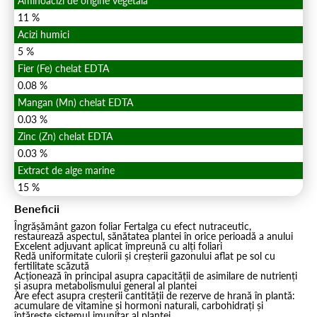
Aminoacizi de origine vegetală
11 %
Acizi humici
5 %
Fier (Fe) chelat EDTA
0.08 %
Mangan (Mn) chelat EDTA
0.03 %
Zinc (Zn) chelat EDTA
0.03 %
Extract de alge marine
15 %
Beneficii
Îngrășământ gazon foliar Fertalga cu efect nutraceutic,
restaurează aspectul, sănătatea plantei în orice perioadă a anului
Excelent adjuvant aplicat împreună cu alți foliari
Redă uniformitate culorii și creșterii gazonului aflat pe sol cu
fertilitate scăzută
Acționează în principal asupra capacității de asimilare de nutrienți
și asupra metabolismului general al plantei
Are efect asupra creșterii cantității de rezerve de hrană în plantă:
acumulare de vitamine și hormoni naturali, carbohidrați și
întărește sistemul imunitar al plantei