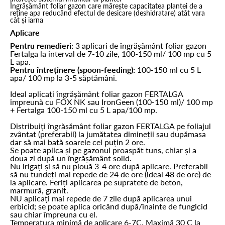
Îngrășământ foliar gazon care mărește capacitatea plantei de a
reține apa reducând efectul de desicare (deshidratare) atât vara
cât și iarna
Aplicare
Pentru remedieri:
3 aplicari de îngrășământ foliar gazon
Fertalga la interval de 7-10 zile, 100-150 ml/ 100 mp cu 5
L apa.
Pentru întreținere (spoon-feeding):
100-150 ml cu 5 L
apa/ 100 mp la 3-5 săptămâni.
Ideal aplicați îngrășământ foliar gazon FERTALGA
împreună cu FOX NK sau IronGeen (100-150 ml)/ 100 mp
+ Fertalga 100-150 ml cu 5 L apa/100 mp.
Distribuiți îngrășământ foliar gazon FERTALGA pe foliajul
zvântat (preferabil) la jumătatea dimineții sau dupămasa
dar să mai bată soarele cel puțin 2 ore.
Se poate aplica și pe gazonul proaspăt tuns, chiar și a
doua zi după un îngrășământ solid.
Nu irigați și să nu plouă 3-4 ore după aplicare. Preferabil
să nu tundeți mai repede de 24 de ore (ideal 48 de ore) de
la aplicare. Feriți aplicarea pe supratete de beton,
marmură, granit.
NU aplicați mai repede de 7 zile după aplicarea unui
erbicid; se poate aplica oricând după/înainte de fungicid
sau chiar împreuna cu el.
Temperatura minimă de aplicare 6-7C. Maximă 30 C la