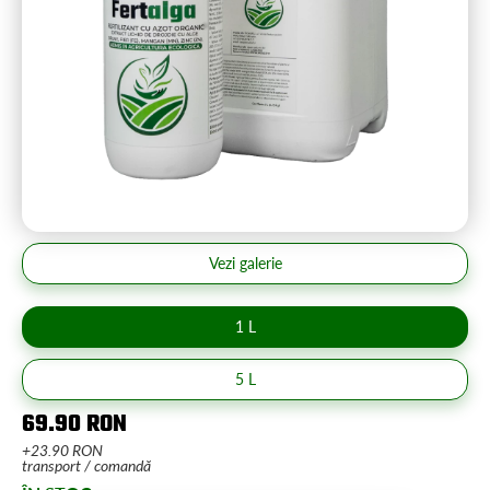
Vezi galerie
1 L
5 L
69.90 RON
+23.90 RON
transport / comandă