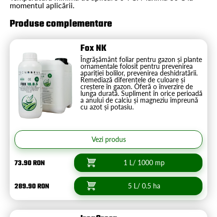
momentul aplicării.
Produse complementare
Fox NK
Îngrășământ foliar pentru gazon și plante
ornamentale folosit pentru prevenirea
apariției bolilor, prevenirea deshidratării.
Remediază diferențele de culoare și
creștere în gazon. Oferă o înverzire de
lunga durată. Supliment în orice perioadă
a anului de calciu și magneziu împreună
cu azot și potasiu.
Vezi produs
73.90 RON
1 L/ 1000 mp
289.90 RON
5 L/ 0.5 ha