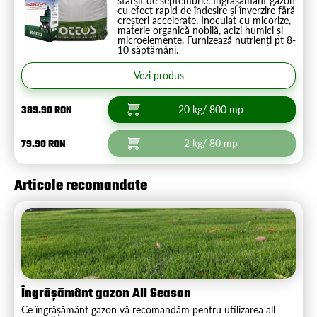
sfârșit de septembrie. Îngrășământ gazon
cu efect rapid de îndesire și înverzire fără
creșteri accelerate. Inoculat cu micorize,
materie organică nobilă, acizi humici și
microelemente. Furnizează nutrienți pt 8-
10 săptămâni.
Vezi produs
389.90 RON
20 kg/ 800 mp
79.90 RON
2 kg/ 80 mp
Articole recomandate
Îngrășământ gazon All Season
Ce îngrășământ gazon vă recomandăm pentru utilizarea all