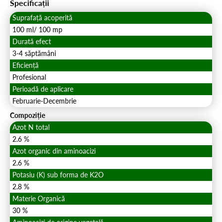
Specificații
Suprafață acoperită
100 ml/ 100 mp
Durată efect
3-4 săptămâni
Eficiență
Profesional
Perioadă de aplicare
Februarie-Decembrie
Compoziție
Azot N total
2.6 %
Azot organic din aminoacizi
2.6 %
Potasiu (K) sub forma de K2O
2.8 %
Materie Organică
30 %