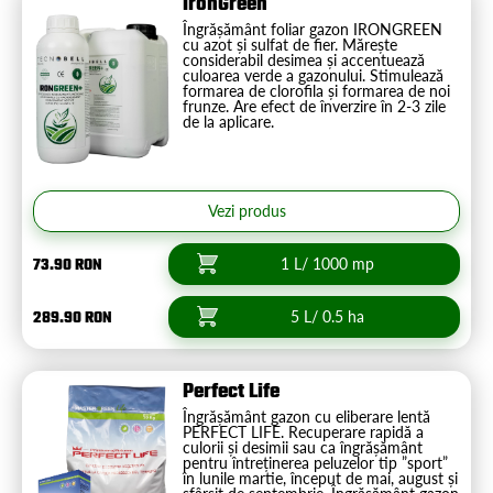
IronGreen
Îngrășământ foliar gazon IRONGREEN
cu azot și sulfat de fier. Mărește
considerabil desimea și accentuează
culoarea verde a gazonului. Stimulează
formarea de clorofila și formarea de noi
frunze. Are efect de înverzire în 2-3 zile
de la aplicare.
Vezi produs
73.90 RON
1 L/ 1000 mp
289.90 RON
5 L/ 0.5 ha
Perfect Life
Îngrășământ gazon cu eliberare lentă
PERFECT LIFE. Recuperare rapidă a
culorii și desimii sau ca îngrășământ
pentru întreținerea peluzelor tip ”sport”
în lunile martie, început de mai, august și