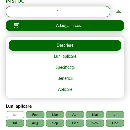
ÎN STOC
Adaugă în coș
Descriere
Luni aplicare
Specificații
Beneficii
Aplicare
Luni aplicare
Ian
Feb
Mar
Apr
Mai
Iun
Iul
Aug
Sep
Oct
Nov
Dec