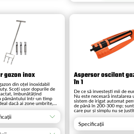
r gazon inox
Aspersor oscilant gaz
în 1
azon din oțel inoxidabil
ty. Scoți ușor dopurile de
De ce să investești mii de eur
actat, îmbunătățind
Nu este necesară instalarea 
a pământului într-un timp
sistem de irigat automat pent
deal dacă ai zone umbrite,
de până în 200-300 mp; sunt
u sol slab drenant, argilos.
care pur și simplu nu se justif
c, mâner lung și placă de
Gazonul nu trebuie irigat zil
icații
maxim de 12-14 irigări anual
Specificații
abundente sunt suficiente.