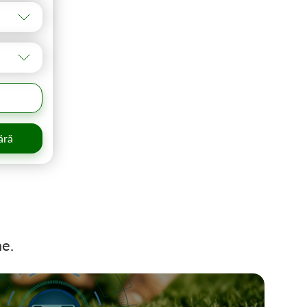
ără
me.