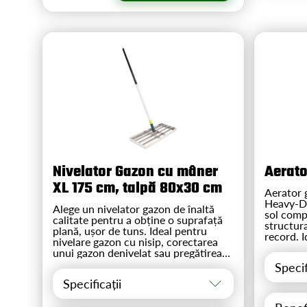
Nivelator Gazon cu mâner
Aerato
XL 175 cm, talpă 80x30 cm
Aerator g
Heavy-Du
Alege un nivelator gazon de înaltă
sol comp
calitate pentru a obține o suprafață
structur
plană, ușor de tuns. Ideal pentru
record. I
nivelare gazon cu nisip, corectarea
mușchi sa
unui gazon denivelat sau pregătirea
Ergonomi
solului la semănare. Ușor, durabil și
Specif
picior.
extrem de eficient, acest instrument
Specificații
facilitează o împrăștiere de nisip pe
gazon uniformă, fiind esențial pentru