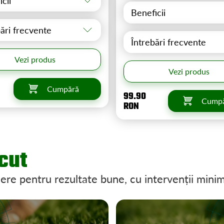
cii
Beneficii
bări frecvente
Întrebări frecvente
Vezi produs
Vezi produs
Cumpără
99.90
Cump
RON
ăcut
nere pentru rezultate bune, cu intervenții mini