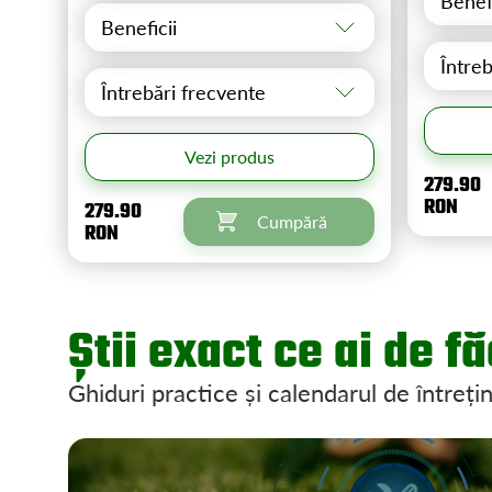
Benefi
orice proiect de nivelare gazon
existent.
Beneficii
Între
Întrebări frecvente
Vezi produs
279.90
RON
279.90
Cumpără
RON
Știi exact ce ai de f
Ghiduri practice și calendarul de întreți