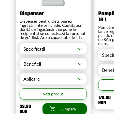
Dispenser
Pompă 
16 L
Dispenser pentru distribuirea
îngrășămintelor lichide. Cantitatea
Pompă el
dorită de îngășământ se pune în
lance reg
recipient și se conectează la furtunul
plastic r
de grădină. Are o capacitate de 1 L.
de 8Ah p
mare.
Specificații
Specif
Beneficii
Benefi
Aplicare
Vezi produs
179.90
RON
39.90
Cumpără
RON