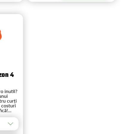
on 4
o inutil?
unui
ru curți
 costuri
ică!
nic! Un
e