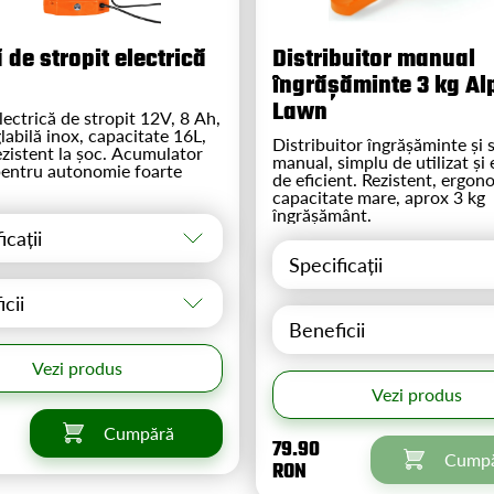
de stropit electrică
Distribuitor manual
îngrășăminte 3 kg Al
Lawn
ectrică de stropit 12V, 8 Ah,
labilă inox, capacitate 16L,
Distribuitor îngrășăminte și 
ezistent la șoc. Acumulator
manual, simplu de utilizat și
entru autonomie foarte
de eficient. Rezistent, ergon
capacitate mare, aprox 3 kg
îngrășământ.
icații
Specificații
cii
Beneficii
Vezi produs
Vezi produs
Cumpără
79.90
Cump
RON