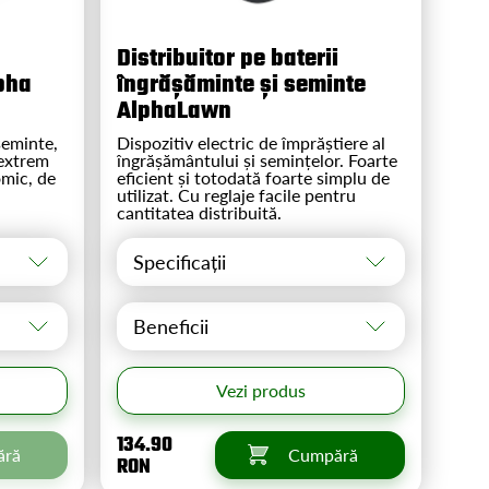
Distribuitor pe baterii
pha
îngrășăminte și seminte
AlphaLawn
seminte,
Dispozitiv electric de împrăștiere al
 extrem
îngrășământului și semințelor. Foarte
omic, de
eficient și totodată foarte simplu de
utilizat. Cu reglaje facile pentru
cantitatea distribuită.
Specificații
Beneficii
Vezi produs
134.90
ără
Cumpără
RON