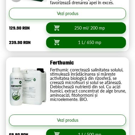
favorizează drenarea apei în exces.
Vezi produs
129.90 RON
250 ml/ 200 mp
239.90 RON
1 L/ 650 mp
Ferthumic
Ferthumic corectează salinitatea solului,
stimulează înrădăcinarea și mărește
activitatea biologică din rizosferă, se
creează microfisuri și solul se afânează.
Deblochează nutrienți din sol. Cu acizi
humici, extract concentrat de alge brune,
aminoacizi, fitohormoni și
microelemente. BIO.
Vezi produs
1 L/ 500 mp