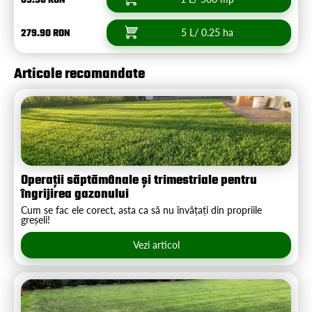
69.90 RON
279.90 RON
5 L/ 0.25 ha
Articole recomandate
Operații săptămânale și trimestriale pentru
îngrijirea gazonului
Cum se fac ele corect, asta ca să nu învățați din propriile
greșeli!
Vezi articol