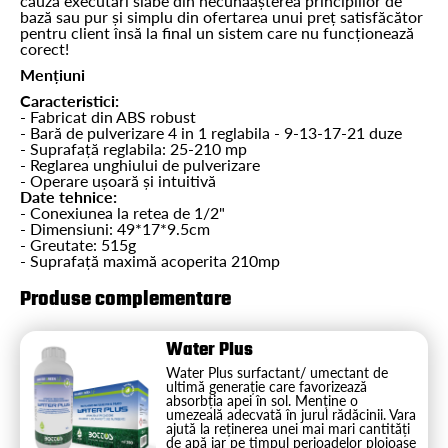
cauza executări slabe din necunăașterea principiilor de
bază sau pur și simplu din ofertarea unui preț satisfăcător
pentru client însă la final un sistem care nu funcționează
corect!
Mențiuni
Caracteristici:
- Fabricat din ABS robust
- Bară de pulverizare 4 in 1 reglabila - 9-13-17-21 duze
- Suprafață reglabila: 25-210 mp
- Reglarea unghiului de pulverizare
- Operare ușoară și intuitivă
Date tehnice:
- Conexiunea la retea de 1/2"
- Dimensiuni: 49*17*9.5cm
- Greutate: 515g
- Suprafață maximă acoperita 210mp
Produse complementare
Water Plus
Water Plus surfactant/ umectant de
ultimă generație care favorizează
absorbția apei în sol. Menține o
umezeală adecvată în jurul rădăcinii. Vara
ajută la reținerea unei mai mari cantități
de apă iar pe timpul perioadelor ploioase