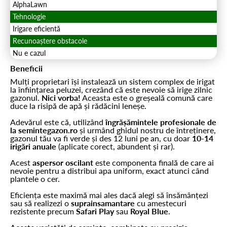
AlphaLawn
Tehnologie
Irigare eficientă
Recunoaștere obstacole
Nu e cazul
Beneficii
Mulți proprietari își instalează un sistem complex de irigat
la înființarea peluzei, crezând că este nevoie să irige zilnic
gazonul.
Nici vorba!
Aceasta este o greșeală comună care
duce la risipă de apă și rădăcini leneșe.
Adevărul este că, utilizând
îngrășămintele profesionale de
la semintegazon.ro
și urmând ghidul nostru de întreținere,
gazonul tău va fi verde și des 12 luni pe an, cu doar
10-14
irigări anuale
(aplicate corect, abundent și rar).
Acest
aspersor oscilant
este componenta finală de care ai
nevoie pentru a distribui apa uniform, exact atunci când
plantele o cer.
Eficiența este maximă mai ales dacă alegi să însămânțezi
sau să realizezi o
suprainsamantare
cu amestecuri
rezistente precum
Safari Play
sau
Royal Blue
.