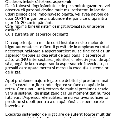
Cât de des trebuie să folosesc aspersorul?
Dacă folosești îngrășămintele de pe
semintegazon.ro
, vei
observa că gazonul devine mult mai rezistent. În loc de
udări zilnice care îmbolnăvesc planta, vei avea nevoie de
doar
10-14 irigări pe an
, abundente, până ce o tijă intră
ușor 15-20 cm în pământ.
Care irigă mai bine un sistem de irigat automat sau un asperor
oscilant?
Cu siguranță un aspersor oscilant!
Din experiența cu mii de curți instalarea sistemelor de
irigat automate este făcută greșit, de la amplasarea total
necorespunzătoare a aspersoarelor: nu se ține cont că un
aspersor trebuie să dea jetul de apă până la aspersorul
alăturat (NU intersectarea jeturilor) ci efectiv jetul de apă
să ajungă de la un aspersor la aspersoarele învecinate, o
greșală care apare mereu și mereu la execuția sistemelor
de irigat.
Apoi probleme majore legate de debitul și presiunea mai
ales în cazul curților unde irigarea se face cu apă de la
rețea. Consumul urcă extrem de mult și presiunea scade
vara și sistemul de irigat gândit la un moment dat nu face
față vara! Aspersoarele subterane nu vor avea suficientă
presiune și debit pentru a da apă până la aspersoarele
învecinate.
Execuția sistemelor de irigat are de suferit foarte mult din