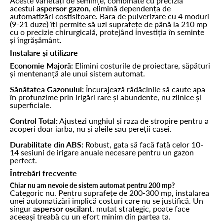
Aceste varietăți de semințe, combinate cu precizia
acestui
aspersor gazon
, elimină dependența de
automatizări costisitoare. Bara de pulverizare cu 4 moduri
(9-21 duze) îți permite să uzi suprafețe de până la 210 mp
cu o precizie chirurgicală, protejând investiția în semințe
și îngrășământ.
Instalare și utilizare
Economie Majoră:
Elimini costurile de proiectare, săpături
și mentenanță ale unui sistem automat.
Sănătatea Gazonului:
Încurajează rădăcinile să caute apa
în profunzime prin irigări rare și abundente, nu zilnice și
superficiale.
Control Total:
Ajustezi unghiul și raza de stropire pentru a
acoperi doar iarba, nu și aleile sau pereții casei.
Durabilitate din ABS:
Robust, gata să facă față celor 10-
14 sesiuni de irigare anuale necesare pentru un gazon
perfect.
Întrebări frecvente
Chiar nu am nevoie de sistem automat pentru 200 mp?
Categoric nu. Pentru suprafețe de 200-300 mp, instalarea
unei automatizări implică costuri care nu se justifică. Un
singur
aspersor oscilant
, mutat strategic, poate face
aceeași treabă cu un efort minim din partea ta.