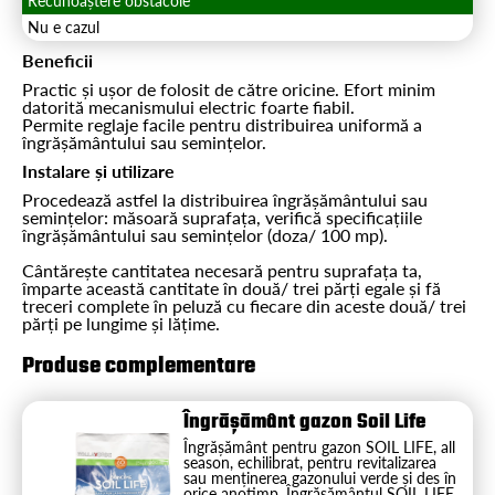
Recunoaștere obstacole
Nu e cazul
Beneficii
Practic și ușor de folosit de către oricine. Efort minim
datorită mecanismului electric foarte fiabil.
Permite reglaje facile pentru distribuirea uniformă a
îngrășământului sau semințelor.
Instalare și utilizare
Procedează astfel la distribuirea îngrășământului sau
semințelor: măsoară suprafața, verifică specificațiile
îngrășământului sau semințelor (doza/ 100 mp).
Cântărește cantitatea necesară pentru suprafața ta,
împarte această cantitate în două/ trei părți egale și fă
treceri complete în peluză cu fiecare din aceste două/ trei
părți pe lungime și lățime.
Produse complementare
Îngrășământ gazon Soil Life
Îngrășământ pentru gazon SOIL LIFE, all
season, echilibrat, pentru revitalizarea
sau menținerea gazonului verde și des în
orice anotimp. Îngrășământul SOIL LIFE