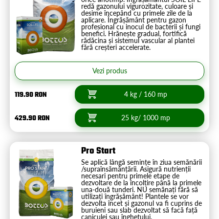
redă gazonului vigurozitate, culoare și
desime începând cu primele zile de la
aplicare. Îngrășământ pentru gazon
profesional cu inocul de bacterii și fungi
benefici. Hrănește gradual, fortifică
rădăcina și sistemul vascular al plantei
fără creșteri accelerate.
Vezi produs
119.90 RON
4 kg / 160 mp
429.90 RON
25 kg/ 1000 mp
Pro Start
Se aplică lângă semințe în ziua semănării
/supraînsămânțării. Asigură nutrienții
necesari pentru primele etape de
dezvoltare de la încolțire până la primele
una-două tunderi. NU semănați fără să
utilizați îngrășământ! Plantele se vor
dezvolta încet și gazonul va fi cuprins de
buruieni sau slab dezvoltat să facă față
caniculei sau înghețului.