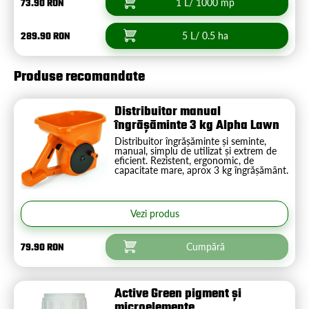
73.90 RON
1 L/ 1000 mp
289.90 RON
5 L/ 0.5 ha
Produse recomandate
Distribuitor manual
îngrășăminte 3 kg Alpha Lawn
Distribuitor îngrășăminte și seminte,
manual, simplu de utilizat și extrem de
eficient. Rezistent, ergonomic, de
capacitate mare, aprox 3 kg îngrășământ.
Vezi produs
79.90 RON
Cumpără
Active Green pigment și
microelemente