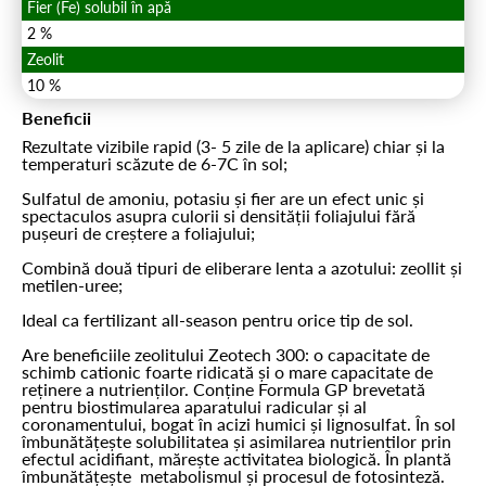
Fier (Fe) solubil în apă
2 %
Zeolit
10 %
Beneficii
Rezultate vizibile rapid (3- 5 zile de la aplicare) chiar și la
temperaturi scăzute de 6-7C în sol;
Sulfatul de amoniu, potasiu și fier are un efect unic și
spectaculos asupra culorii si densității foliajului fără
pușeuri de creștere a foliajului;
Combină două tipuri de eliberare lenta a azotului: zeollit și
metilen-uree;
Ideal ca fertilizant all-season pentru orice tip de sol.
Are beneficiile zeolitului Zeotech 300: o capacitate de
schimb cationic foarte ridicată și o mare capacitate de
reținere a nutrienților. Conține Formula GP brevetată
pentru biostimularea aparatului radicular și al
coronamentului, bogat în acizi humici și lignosulfat. În sol
îmbunătățește solubilitatea și asimilarea nutrientilor prin
efectul acidifiant, mărește activitatea biologică. În plantă
îmbunătățește metabolismul și procesul de fotosinteză.