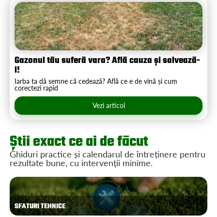
Gazonul tău suferă vara? Află cauza și salvează-
l!
Iarba ta dă semne că cedează? Află ce e de vină și cum
corectezi rapid
Vezi articol
Știi exact ce ai de făcut
Ghiduri practice și calendarul de întreținere pentru
rezultate bune, cu intervenții minime.
SFATURI TEHNICE