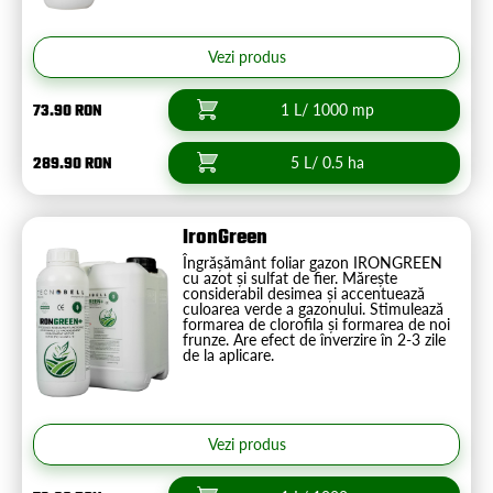
Vezi produs
73.90 RON
1 L/ 1000 mp
289.90 RON
5 L/ 0.5 ha
IronGreen
Îngrășământ foliar gazon IRONGREEN
cu azot și sulfat de fier. Mărește
considerabil desimea și accentuează
culoarea verde a gazonului. Stimulează
formarea de clorofila și formarea de noi
frunze. Are efect de înverzire în 2-3 zile
de la aplicare.
Vezi produs