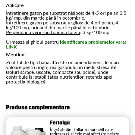
Aplicare
Întreținere gazon pe substrat nisipos:
de 4-5 ori pe an 3.5
kg/ mp, din martie până în octombrie.
Întreținere gazon pe substrat argilos
: de 4 ori pe an, 4
kg/100 mp, oricând din martie până în octombrie.
Pe perioada verii sau toamna târziu
: 3 kg/100 mp
Urmează și ghidul pentru
identificarea problemelor vara:
LINK
Mențiuni
Zeolitul de tip chabazită este un amendament de mare
valoare pentru îngrijirea gazonului în medii stresante
(soluri sărace, uscate, compacte sau acide), unde
contribuie la:
stabilitatea nutrienților, retenția apei,
protecția biologică.
Produse complementare
Fertalga
Îngrășământ foliar remarcabil care
redresează și cele mai afectate peluze