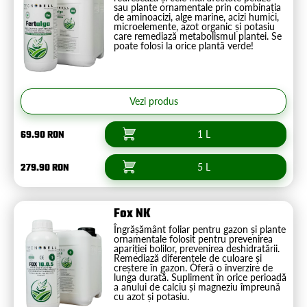
sau plante ornamentale prin combinația
de aminoacizi, alge marine, acizi humici,
microelemente, azot organic și potasiu
care remediază metabolismul plantei. Se
poate folosi la orice plantă verde!
Vezi produs
69.90 RON
1 L
279.90 RON
5 L
Fox NK
Îngrășământ foliar pentru gazon și plante
ornamentale folosit pentru prevenirea
apariției bolilor, prevenirea deshidratării.
Remediază diferențele de culoare și
creștere în gazon. Oferă o înverzire de
lunga durată. Supliment în orice perioadă
a anului de calciu și magneziu împreună
cu azot și potasiu.