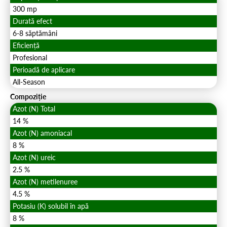
300 mp
Durată efect
6-8 săptămâni
Eficiență
Profesional
Perioadă de aplicare
All-Season
Compoziție
Azot (N) Total
14 %
Azot (N) amoniacal
8 %
Azot (N) ureic
2.5 %
Azot (N) metilenuree
4.5 %
Potasiu (K) solubil în apă
8 %