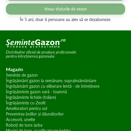
Vreau sfaturile de sezon
În 5 ani, doar 6 persoane au ales să se dezaboneze.
Distribuitor oficial de produse profesionale
pentru întreținerea gazonului
Magazin
Semințe de gazon
Îngrășământ gazon la semănare, supraînsămânțare
Îngrășământ gazon cu eliberare lentă - de întreținere
Îngrășăminte gazon vară - toamnă
Îngrășăminte lichide (foliare)
Îngrășăminte cu Zeolit
Amelioratori pentru sol
Prevenirea bolilor și dăunătorilor
Accesorii, unelte
Roboți de tuns iarba
Mașini de tuns, scarificatoare hobby