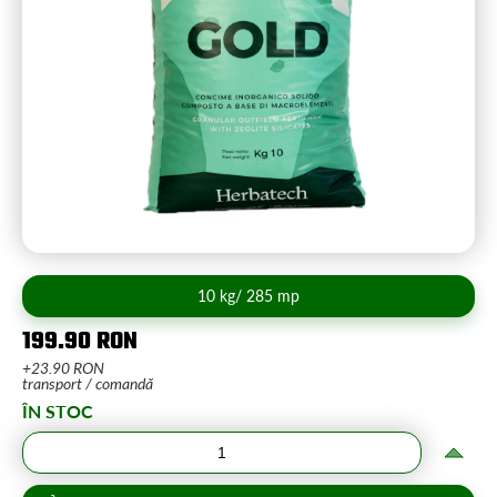
10 kg/ 285 mp
199.90 RON
+23.90 RON
transport / comandă
ÎN STOC