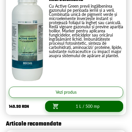
Cu Active Green previi îngălbenirea
gazonului pe perioada iernii și a verii.
Combinația unică de pigment verde și
microelemente înverzește instant și
protejează foliajul la îngheț sau caniculă.
Redă vigoare gazonului și previne apariția
bolilor. Marker pentru aplicarea
fungicidelor, erbicidelor sau oricărui
îngrășământ lichid. Îmbunătățește
procesul fotosintetic, sinteza de
carbohidrați, aminoacizi/ proteine, lipide,
substanțe nutraceutice cu impact major
asupra sistemului de apărare al plantei.
Vezi produs
149.90 RON
1 L / 500 mp
Articole recomandate