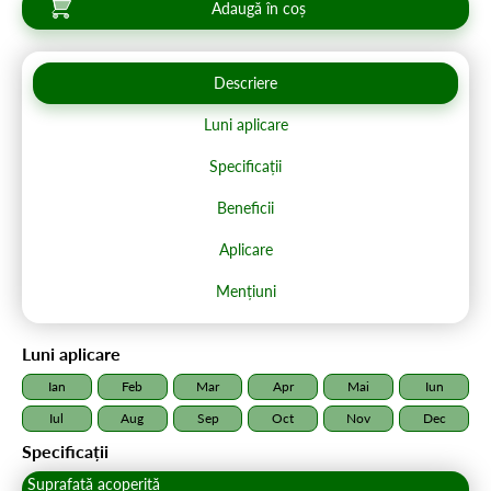
Adaugă în coș
Descriere
Luni aplicare
Specificații
Beneficii
Aplicare
Mențiuni
Luni aplicare
Ian
Feb
Mar
Apr
Mai
Iun
Iul
Aug
Sep
Oct
Nov
Dec
Specificații
Suprafață acoperită