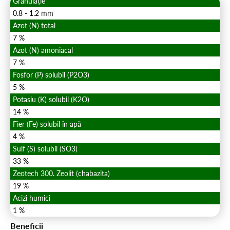
Granulație
0.8 - 1.2 mm
Azot (N) total
7 %
Azot (N) amoniacal
7 %
Fosfor (P) solubil (P2O3)
5 %
Potasiu (K) solubil (K2O)
14 %
Fier (Fe) solubil în apă
4 %
Sulf (S) solubil (SO3)
33 %
Zeotech 300. Zeolit (chabazita)
19 %
Acizi humici
1 %
Beneficii