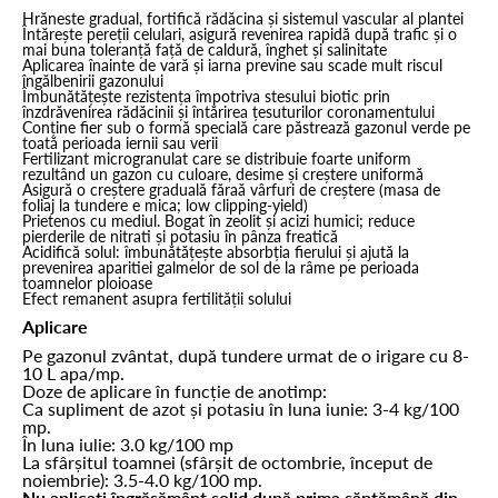
Hrăneste gradual, fortifică rădăcina și sistemul vascular al plantei
Întărește pereții celulari, asigură revenirea rapidă după trafic și o
mai buna toleranță față de caldură, înghet și salinitate
Aplicarea înainte de vară și iarna previne sau scade mult riscul
îngălbenirii gazonului
Îmbunătățește rezistența împotriva stesului biotic prin
înzdrăvenirea rădăcinii și întărirea țesuturilor coronamentului
Conține fier sub o formă specială care păstrează gazonul verde pe
toată perioada iernii sau verii
Fertilizant microgranulat care se distribuie foarte uniform
rezultând un gazon cu culoare, desime și creștere uniformă
Asigură o creștere graduală făraă vârfuri de creștere (masa de
foliaj la tundere e mica; low clipping-yield)
Prietenos cu mediul. Bogat în zeolit și acizi humici; reduce
pierderile de nitrati și potasiu în pânza freatică
Acidifică solul: îmbunătățește absorbția fierului și ajută la
prevenirea aparitiei galmelor de sol de la râme pe perioada
toamnelor ploioase
Efect remanent asupra fertilității solului
Aplicare
Pe gazonul zvântat, după tundere urmat de o irigare cu 8-
10 L apa/mp.
Doze de aplicare în funcție de anotimp:
Ca supliment de azot și potasiu în luna iunie: 3-4 kg/100
mp.
În luna iulie: 3.0 kg/100 mp
La sfârșitul toamnei (sfârșit de octombrie, început de
noiembrie): 3.5-4.0 kg/100 mp.
Nu aplicați îngrășământ solid după prima săptămână din