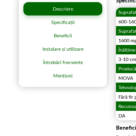
Specific
Descriere
Suprafa
600-16
Specificații
Suprafa
Beneficii
1600 m
Instalare și utilizare
Înălțime
3-10 cm
Întrebări frecvente
Producă
Mențiuni
MOVA
Tehnolo
Fără fir
Recunoa
DA
Benefici