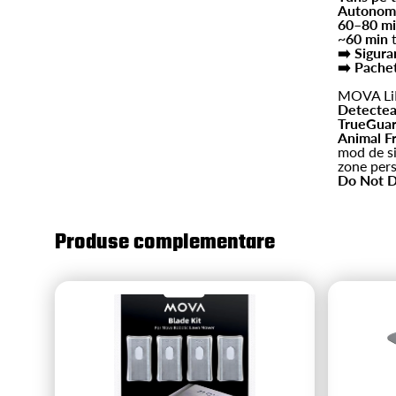
Autonomi
60–80 m
~60 min
t
➡️ Sigura
➡️ Pachet
MOVA LiDA
Detectea
TrueGuar
Animal F
mod de si
zone pers
Do Not D
Produse complementare