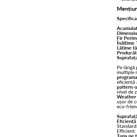
Mențiun
Specificaț
Acumula
Dimensiu
Fir Perim
Înălțime 
Lățime tă
Producăt
Suprafaț
Pe lângă 
multiple 
programa
eficiență 
pattern-u
nivel de 
Weather 
ușor de c
eco-frien
Suprafaț
Eficiență
Standard
Efficient:
Tuns pe 