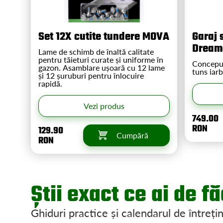
Set 12X cutite tundere MOVA
Garaj 
Dream
Lame de schimb de înaltă calitate
pentru tăieturi curate și uniforme în
Conceput
gazon. Asamblare ușoară cu 12 lame
tuns ia
și 12 șuruburi pentru înlocuire
rapidă.
Vezi produs
749.00
RON
129.90
Cumpără
RON
Știi exact ce ai de f
Ghiduri practice și calendarul de întreți