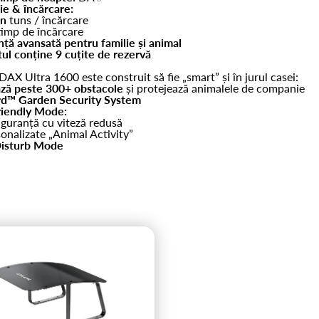
e & încărcare:
in
tuns / încărcare
imp de încărcare
nță avansată pentru familie și animal
ul conține 9 cuțite de rezervă
X Ultra 1600 este construit să fie „smart” și în jurul casei:
ză peste 300+ obstacole
și protejează animalele de companie
d™ Garden Security System
riendly Mode:
guranță cu viteză redusă
onalizate „Animal Activity”
isturb Mode