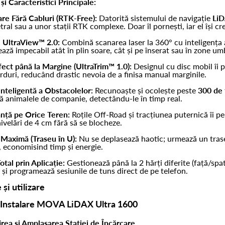
și Caracteristici Principale:
re Fără Cabluri (RTK-Free):
Datorită sistemului de navigație
LiD
etral sau a unor stații RTK complexe. Doar îl pornești, iar el își c
e UltraView™ 2.0:
Combină scanarea laser la 360° cu inteligența a
ază impecabil atât în plin soare, cât și pe înserat sau în zone um
ect până la Margine (UltraTrim™ 1.0):
Designul cu disc mobil îi 
orduri, reducând drastic nevoia de a finisa manual marginile.
Inteligentă a Obstacolelor:
Recunoaște și ocolește peste
300 de 
ă animalele de companie, detectându-le în timp real.
nță pe Orice Teren:
Roțile Off-Road și tracțiunea puternică îi p
ivelări de 4 cm fără să se blocheze.
 Maximă (Traseu în U):
Nu se deplasează haotic; urmează un trase
 economisind timp și energie.
otal prin Aplicație:
Gestionează până la 2 hărți diferite (față/spa
) și programează sesiunile de tuns direct de pe telefon.
 și utilizare
 Instalare MOVA LiDAX Ultra 1600
irea și Amplasarea Stației de Încărcare