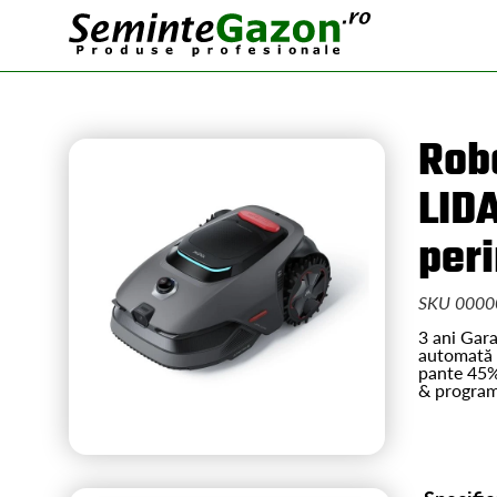
Rob
LIDA
per
SKU 0000
3 ani Gar
automată +
pante 45% 
& programa