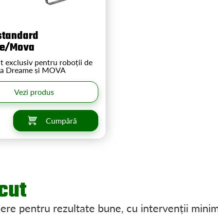
standard
e/Mova
 exclusiv pentru roboții de
rba Dreame și MOVA
Vezi produs
Cumpără
ăcut
nere pentru rezultate bune, cu intervenții mini