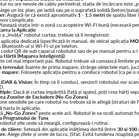
tul nu are nevoie de cablu perimetral, stația de încărcare este „pu
lege un loc plan, pe iarbă sau pe o suprafață solidă (beton/pavaj),
er:
Asigură-te că există aproximativ
1 - 1.5 metri
de spațiu liber 
evre complicate.
lasează stația într-o zonă cu acoperire Wi-Fi bună (necesară pentr
area la Aplicație
 a „învăța” robotul curtea, trebuie să îl înregistrezi:
aplicația dedicată (specificată în manual, de obicei aplicația
MO
 Bluetooth-ul și Wi-Fi-ul pe telefon.
codul QR de sub capacul robotului sau de pe manual pentru a-l
a Hărții (Maparea Inteligentă)
te cel mai important pas. Robotul trebuie să cunoască limitele pr
 terenului:
Înainte de prima mapare, strânge obiectele mari, jucă
 mapare:
Folosește aplicația pentru a conduce robotul (ca pe o 
LiDAR & Vision:
În timp ce îl conduci, senzorii robotului vor scana
3D.
tiple:
Dacă ai curtea împărțită (față și spate), poți crea hărți sepa
irea Zonelor de Excludere (No-Go Zones)
one sensibile pe care robotul nu trebuie să le atingă (straturi de f
 harta în aplicație.
ză
„No-Go Zones”
peste acele arii. Robotul le va ocoli automat f
ea Programului de Tuns
obotul știe unde să meargă, configurează-i rutina:
 de tăiere:
Setează din aplicație înălțimea dorită (între
30 și 10
re:
Alege zilele și orele de lucru. (Sfat: Evită tunderea noaptea pe