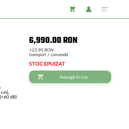
6,990.00 RON
+23.90 RON
transport / comandă
STOC EPUIZAT
Adaugă în coș
e
 cm),
 (<60 dB)