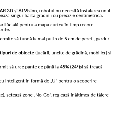
AR 3D și AI Vision
, robotul nu necesită instalarea unui
reează singur harta grădinii cu precizie centimetrică.
rtificială pentru a mapa curtea în timp record.
brite.
permite să tundă la mai puțin de
5 cm
de pereți, garduri
tipuri de obiecte
(jucării, unelte de grădină, mobilier) și
ermit să urce pante de până la
45% (24°)
și să treacă
u inteligent în formă de „U” pentru o acoperire
te), setează zone „No-Go”, reglează înălțimea de tăiere