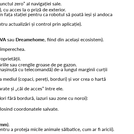
nctul zero” al navigației sale.
 cu acces la o priză de exterior.
în fața stației pentru ca robotul să poată ieși și andoca
u actualizări și control prin aplicație).
VA
sau
Dreamehome
, fiind din același ecosistem).
 împerechea.
oprietății.
riile sau crengile groase de pe gazon.
mașinuță cu telecomandă) de-a lungul marginii curții
 mediul (copaci, pereți, borduri) și vor crea o hartă
rate și „căi de acces” între ele.
lori fără bordură, iazuri sau zone cu noroi):
olosind coordonatele salvate.
0 mm
).
ntru a proteja micile animale sălbatice, cum ar fi aricii).