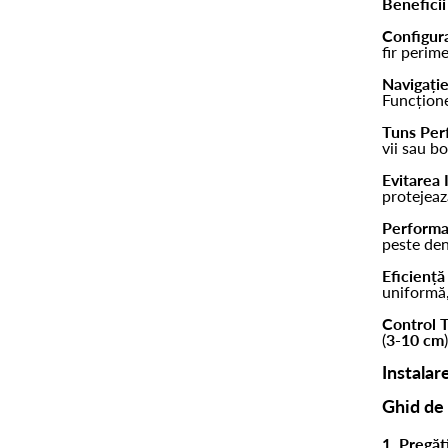
Beneficii 
Configura
fir perim
Navigați
Funcțione
Tuns Perf
vii sau b
Evitarea 
protejeaz
Performa
peste den
Eficiență
uniformă,
Control T
(
3-10 cm
Instalare
Ghid de
1. Pregăt