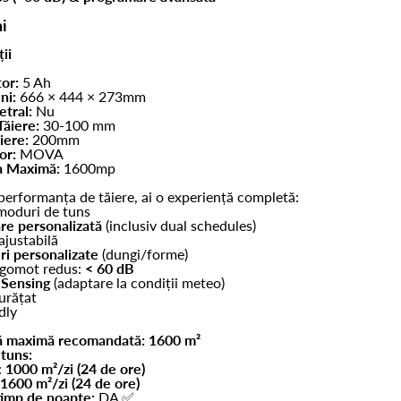
i
ii
tor:
5 Ah
ni:
666 × 444 × 273mm
etral:
Nu
Tăiere:
30-100 mm
iere:
200mm
or:
MOVA
a Maximă:
1600mp
performanța de tăiere, ai o experiență completă:
moduri de tuns
re personalizată
(inclusiv dual schedules)
ajustabilă
ri personalizate
(dungi/forme)
zgomot redus:
< 60 dB
Sensing
(adaptare la condiții meteo)
urățat
dly
ă maximă recomandată:
1600 m²
 tuns:
:
1000 m²/zi
(24 de ore)
1600 m²/zi
(24 de ore)
timp de noapte:
DA ✅