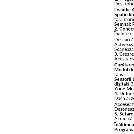
Deși robo
Locația:
A
Spațiu lib
fără man
Semnal:
P
2. Conect
Înainte de
Descarcă 
Activează
Scanează 
3. Creare
Acesta es
Curățarea
Modul de
tale.
Senzorii 
digitală 
Zone Mul
4. Defin
Dacă ai z
Accesează
Desenea
5. Setar
Acum că r
Înălțimea
Programa