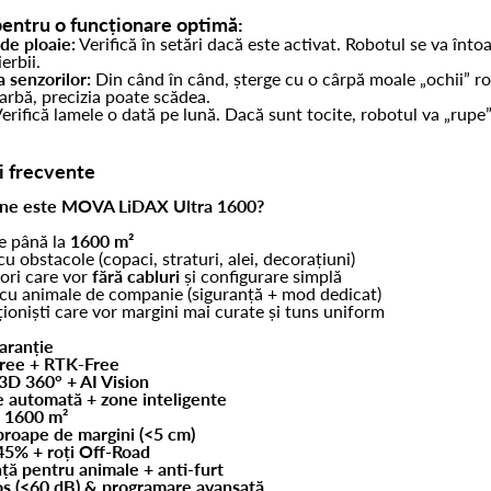
pentru o funcționare optimă:
de ploaie:
Verifică în setări dacă este activat. Robotul se va înt
erbii.
 senzorilor:
Din când în când, șterge cu o cârpă moale „ochii” ro
iarbă, precizia poate scădea.
erifică lamele o dată pe lună. Dacă sunt tocite, robotul va „rupe” 
i frecvente
ine este MOVA LiDAX Ultra 1600?
e până la
1600 m²
u obstacole (copaci, straturi, alei, decorațiuni)
tori care vor
fără cabluri
și configurare simplă
 cu animale de companie (siguranță + mod dedicat)
ioniști care vor margini mai curate și tuns uniform
aranție
ree + RTK-Free
3D 360° + AI Vision
 automată + zone inteligente
a 1600 m²
proape de margini (<5 cm)
45% + roți Off-Road
ță pentru animale + anti-furt
ios (<60 dB) & programare avansată