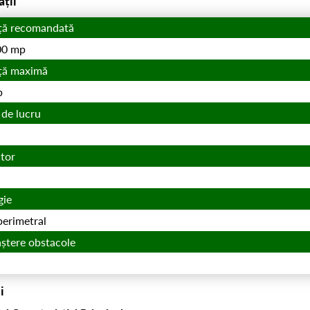
ații
ță recomandată
00 mp
ță maximă
p
 de lucru
tor
gie
 perimetral
ștere obstacole
i