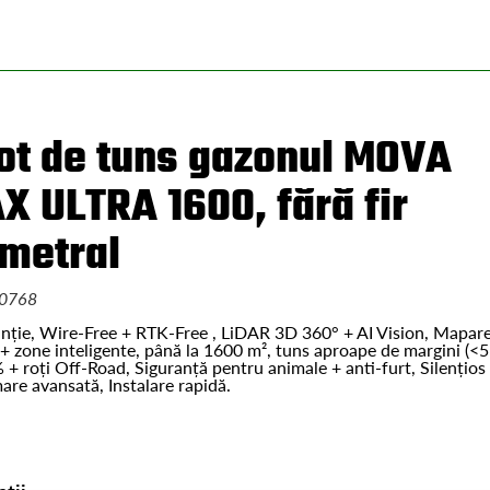
ot de tuns gazonul MOVA
X ULTRA 1600, fără fir
imetral
0768
anție, Wire-Free + RTK-Free , LiDAR 3D 360° + AI Vision, Mapar
 zone inteligente, până la 1600 m², tuns aproape de margini (<5
+ roți Off-Road, Siguranță pentru animale + anti-furt, Silențios
re avansată, Instalare rapidă.