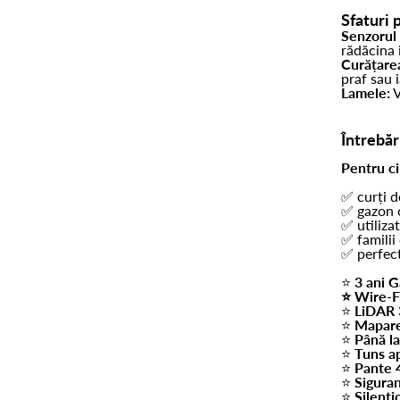
Sfaturi 
Senzorul 
rădăcina i
Curățarea
praf sau 
Lamele:
V
Întrebăr
Pentru c
✅ curți d
✅ gazon c
✅ utiliza
✅ familii
✅ perfecț
⭐
3 ani G
⭐ Wire-F
⭐
LiDAR 
⭐
Mapare
⭐
Până l
⭐
Tuns a
⭐
Pante 
⭐
Siguran
⭐
Silenț