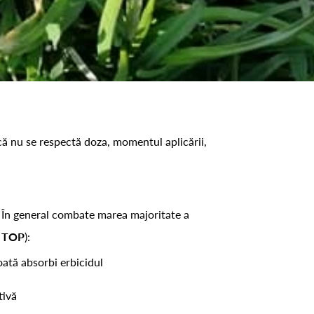
că nu se respectă doza, momentul aplicării,
i. În general combate marea majoritate a
 TOP
):
oată absorbi erbicidul
tivă