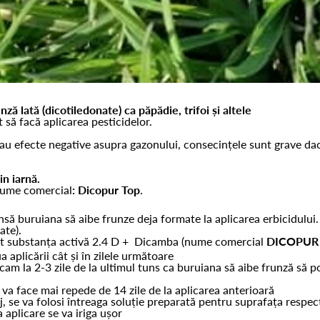
ă lată (dicotiledonate) ca păpădie, trifoi și altele
să facă aplicarea pesticidelor.
e au efecte negative asupra gazonului, consecințele sunt grave da
in iarnă.
nume comercial
: Dicopur Top
.
însă buruiana să aibe frunze deja formate la aplicarea erbicidulu
nate).
pt substanța activă 2.4 D + Dicamba (nume comercial
DICOPUR
aplicării cât și în zilele următoare
 cam la 2-3 zile de la ultimul tuns ca buruiana să aibe frunză să p
 va face mai repede de 14 zile de la aplicarea anterioară
, se va folosi întreaga soluție preparată pentru suprafața respec
a aplicare se va iriga ușor