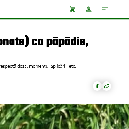
onate) ca păpădie,
respectă doza, momentul aplicării, etc.