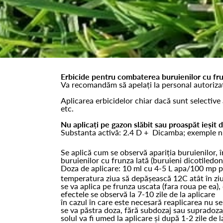
Erbicide pentru combaterea buruienilor cu frunz
Va recomandăm să apelați la personal autorizat 
Aplicarea erbicidelor chiar dacă sunt selectiv
etc.
Nu aplicați pe gazon slăbit sau proaspăt ieșit d
Substanta activă: 2.4 D + Dicamba; exemple 
Se aplică cum se observă apariția buruienilor, 
buruienilor cu frunza lată (buruieni dicotiledo
Doza de aplicare: 10 ml cu 4-5 L apa/100 mp 
temperatura ziua să depășească 12C atât în ziua 
se va aplica pe frunza uscata (fara roua pe ea),
efectele se observă la 7-10 zile de la aplicare
în cazul în care este necesară reaplicarea nu se
se va păstra doza, fără subdozaj sau supradozaj
solul va fi umed la aplicare și după 1-2 zile de l