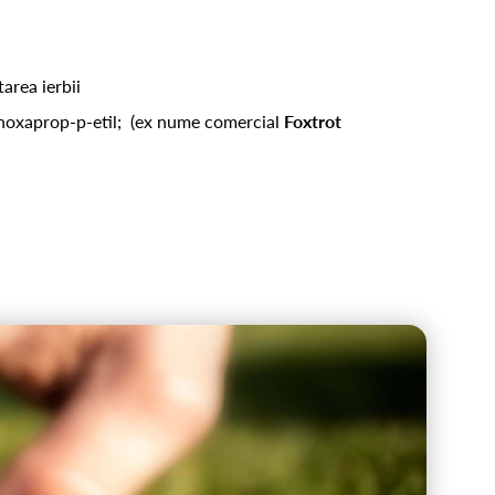
area ierbii
fenoxaprop-p-etil; (ex nume comercial
Foxtrot