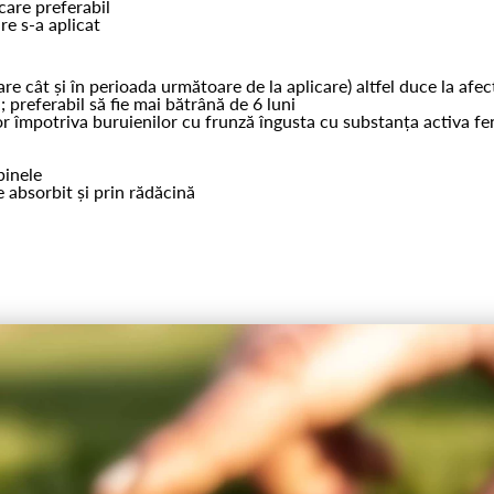
care preferabil
re s-a aplicat
e cât și în perioada următoare de la aplicare) altfel duce la afect
; preferabil să fie mai bătrână de 6 luni
elor împotriva buruienilor cu frunză îngusta cu substanța activa 
binele
 absorbit și prin rădăcină