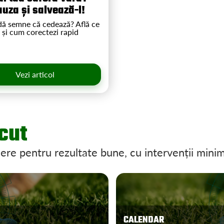
auza și salvează-l!
 dă semne că cedează? Află ce
 și cum corectezi rapid
Vezi articol
ăcut
nere pentru rezultate bune, cu intervenții mini
CALENDAR