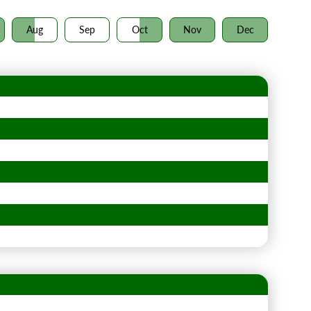
Aug
Sep
Oct
Nov
Dec