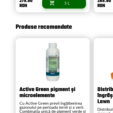
279.90
289.90
5 L
RON
RON
Produse recomandate
Active Green pigment și
Distri
microelemente
îngrăș
Lawn
Cu Active Green previi îngălbenirea
gazonului pe perioada iernii și a verii.
Distribui
Combinația unică de pigment verde și