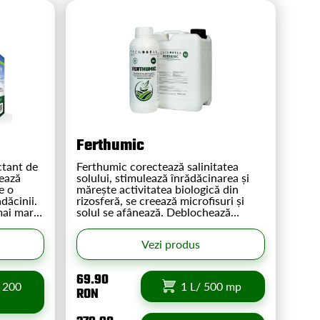
Ferthumic
Ferthumic corectează salinitatea
zează
solului, stimulează înrădăcinarea și
e o
mărește activitatea biologică din
dăcinii.
rizosferă, se creează microfisuri și
mai mari
solul se afânează. Deblochează
nutrienți din sol. Cu acizi humici,
ează
extract concentrat de alge brune,
Vezi produs
aminoacizi, fitohormoni și
microelemente. BIO.
69.90
 200
1 L/ 500 mp
RON