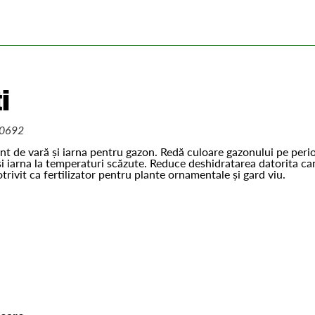
i
0692
t de vară și iarna pentru gazon. Redă culoare gazonului pe peri
și iarna la temperaturi scăzute. Reduce deshidratarea datorita ca
otrivit ca fertilizator pentru plante ornamentale și gard viu.