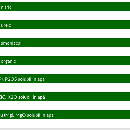
 nitric
 ureic
) amoniacal
 organic
P), P2O5 solubil în apă
(K), K2O solubil în apă
u (Mg), MgO solubil în apă