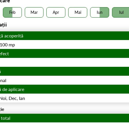
icare
Feb
Mar
Apr
Mai
Iun
Iul
ații
ță acoperită
/ 100 mp
efect
ă
nal
 de aplicare
 Noi, Dec, Ian
ie
 total