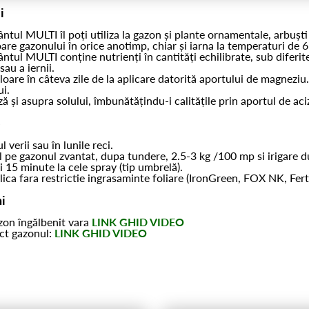
i
ntul MULTI îl poți utiliza la gazon și plante ornamentale, arbuști 
are gazonului în orice anotimp, chiar și iarna la temperaturi de 
ntul MULTI conține nutrienți în cantități echilibrate, sub diferit
sau a iernii.
oare în câteva zile de la aplicare datorită aportului de magneziu. F
ui.
ă și asupra solului, îmbunătățindu-i calitățile prin aportul de aci
e
l verii sau în lunile reci.
l pe gazonul zvantat, dupa tundere, 2.5-3 kg /100 mp si irigare
și 15 minute la cele spray (tip umbrelă).
lica fara restrictie ingrasaminte foliare (IronGreen, FOX NK, Ferta
i
on îngălbenit vara
LINK GHID VIDEO
ect gazonul:
LINK GHID VIDEO