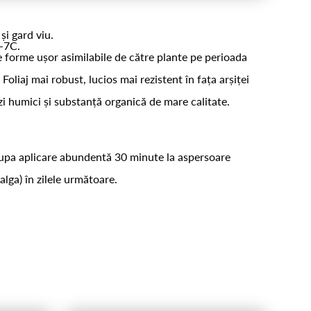
și gard viu.
6-7C.
e forme ușor asimilabile de către plante pe perioada
oliaj mai robust, lucios mai rezistent în fața arșiței
zi humici și substanță organică de mare calitate.
 dupa aplicare abundentă 30 minute la aspersoare
lga) în zilele următoare.