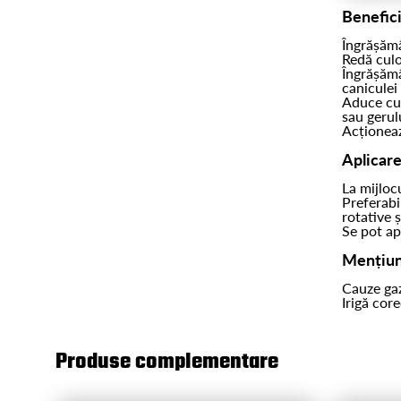
Benefici
Îngrășămâ
Redă culo
Îngrășămâ
caniculei 
Aduce cul
sau gerul
Acționeaz
Aplicar
La mijlocu
Preferabi
rotative 
Se pot ap
Mențiun
Cauze gaz
Irigă cor
Produse complementare