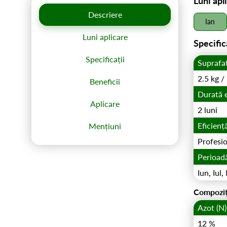
Luni apl
Descriere
Ian
Luni aplicare
Specific
Specificații
Suprafa
2.5 kg 
Beneficii
Durată 
Aplicare
2 luni
Eficienț
Mențiuni
Profesio
Perioadă
Iun, Iul,
Compoziț
Azot (N)
12 %