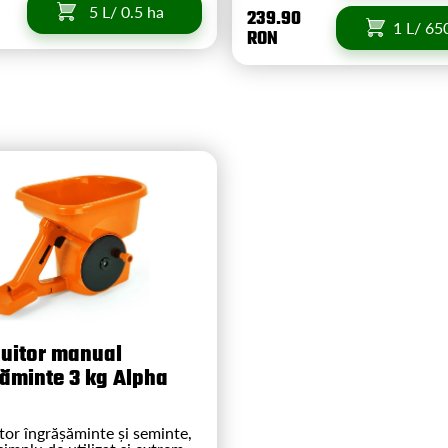
5 L/ 0.5 ha
239.90
1 L/ 65
RON
buitor manual
ăminte 3 kg Alpha
tor îngrășăminte și seminte,