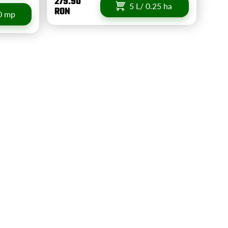
279.90
5 L/ 0.25 ha
RON
0 mp