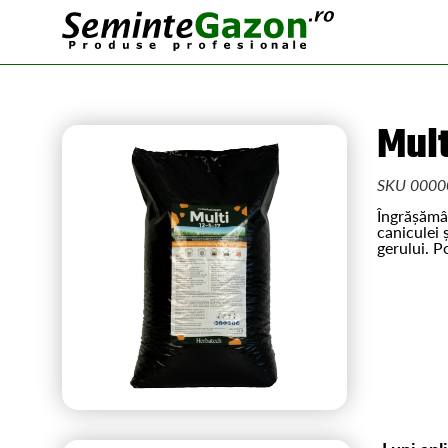
Mult
SKU 0000
Îngrășămân
caniculei 
gerului. P