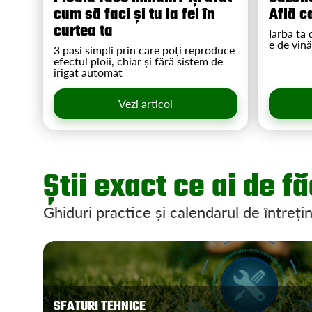
cum să faci și tu la fel în
Află c
curtea ta
Iarba ta
e de vină
3 pași simpli prin care poți reproduce
efectul ploii, chiar și fără sistem de
irigat automat
Vezi articol
Știi exact ce ai de f
Ghiduri practice și calendarul de întreți
SFATURI TEHNICE