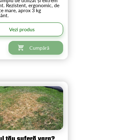
implu de utilizat și extrem
nt. Rezistent, ergonomic, de
te mare, aprox 3 kg
ânt.
Vezi produs
Cumpără
l tău suferă vara?