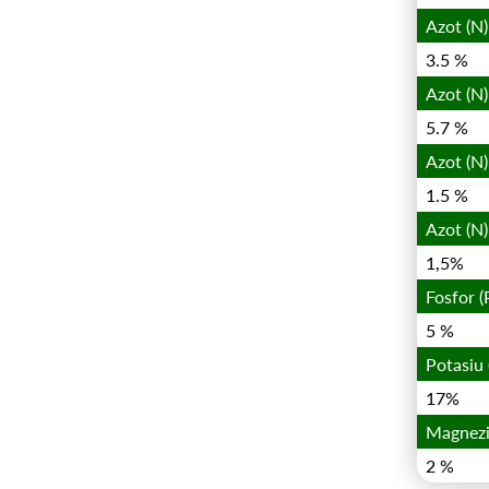
Azot (N)
3.5 %
Azot (N)
5.7 %
Azot (N
1.5 %
Azot (N)
1,5%
Fosfor (
5 %
Potasiu 
17%
Magnezi
2 %