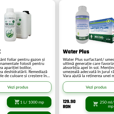
K
Water Plus
ânt foliar pentru gazon și
Water Plus surfactant/ umectant de
rnamentale folosit pentru
ultimă generație care favori
a apariției bolilor,
absorbția apei în sol. Mențin
ea deshidratării. Remediază
umezeală adecvată în jurul ră
le de culoare și creștere în
Vara ajută la reținerea unei 
feră o înverzire de lunga
cantități de apă iar pe timpul
Supliment în orice perioadă a
perioadelor ploioase favoriz
Vezi produs
Vezi produs
e calciu și magneziu
drenarea apei în exces.
 cu azot și potasiu.
129.90
1 L/ 1000 mp
250 ml/
RON
mp