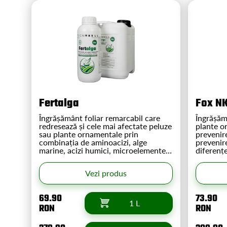
Fertalga
Fox N
Îngrășământ foliar remarcabil care
Îngrășăm
redresează și cele mai afectate peluze
plante o
sau plante ornamentale prin
prevenire
combinația de aminoacizi, alge
prevenir
marine, acizi humici, microelemente,
diferențe
azot organic și potasiu care
gazon. O
remediază metabolismul plantei. Se
durată. 
Vezi produs
poate folosi la orice plantă verde!
anului d
împreună
69.90
73.90
1 L
RON
RON