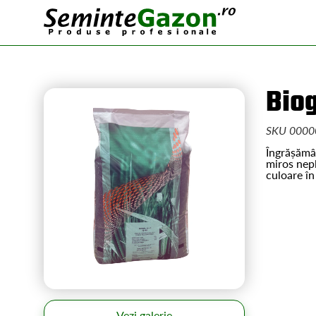
Bio
SKU 0000
Îngrășămâ
miros nepl
culoare în
Vezi galerie