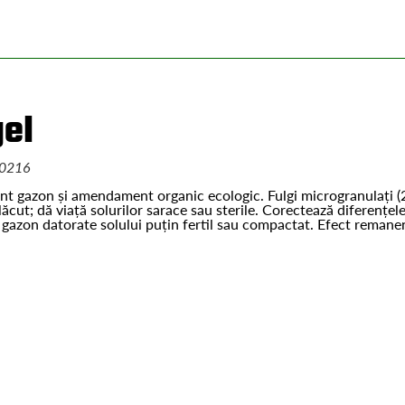
gel
0216
nt gazon și amendament organic ecologic. Fulgi microgranulați (
ăcut; dă viață solurilor sarace sau sterile. Corectează diferențel
 gazon datorate solului puțin fertil sau compactat. Efect remanen