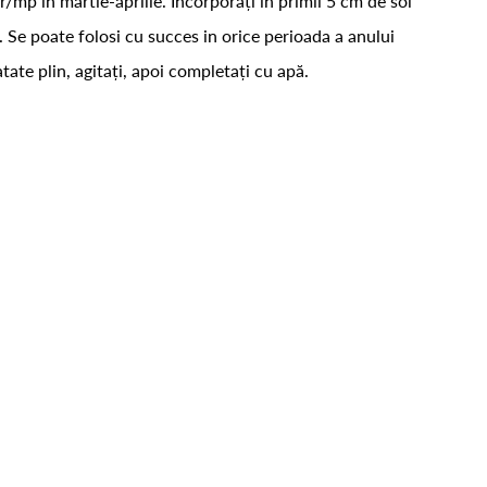
gr/mp in martie-aprilie. Încorporați în primii 5 cm de sol
 Se poate folosi cu succes in orice perioada a anului
tate plin, agitați, apoi completați cu apă.