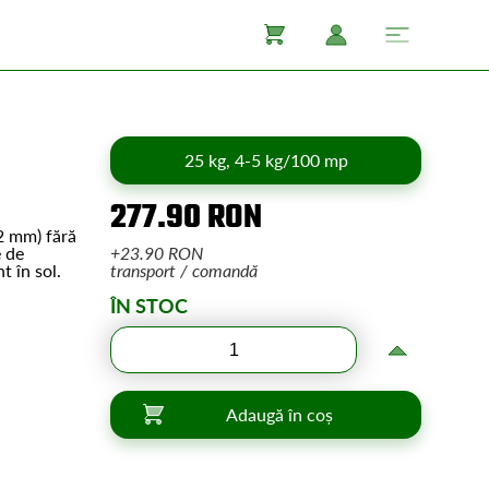
25 kg, 4-5 kg/100 mp
277.90 RON
2 mm) fără
e de
+23.90 RON
t în sol.
transport / comandă
ÎN STOC
Adaugă în coș