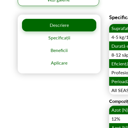
Specific
Descriere
Suprafa
4-5 kg/
Specificații
Durată 
Beneficii
8-12 să
Aplicare
Eficienț
Profesio
Perioadă
All SE
Compoziț
Azot (N)
12%
Azot (N)