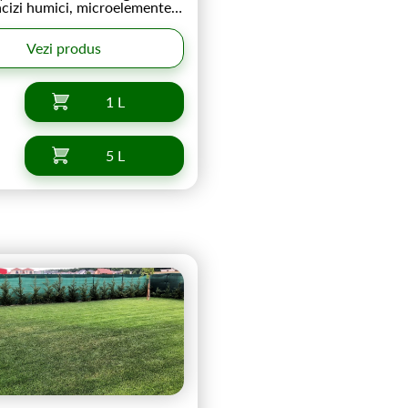
acizi humici, microelemente,
nic și potasiu care
ă metabolismul plantei. Se
Vezi produs
osi la orice plantă verde!
1 L
5 L