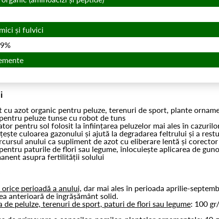
ici și fulvici
19%
emente
i
nt cu azot organic pentru peluze, terenuri de sport, plante ornam
pentru peluze tunse cu robot de tuns
tor pentru sol folosit la înființarea peluzelor mai ales în cazurilo
ește culoarea gazonului și ajută la degradarea feltrului și a restu
rcursul anului ca supliment de azot cu eliberare lentă și corector
pentru paturile de flori sau legume, înlocuiește aplicarea de gun
anent asupra fertilității solului
e
 orice perioadă a anului,
dar mai ales în perioada aprilie-septemb
rea anterioară de îngrășământ solid.
ea de pelulze, terenuri de sport, paturi de flori sau legume
: 100 gr