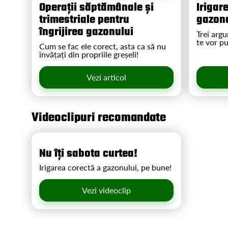
Operații săptămânale și
Irigar
trimestriale pentru
gazonu
îngrijirea gazonului
Trei argu
te vor p
Cum se fac ele corect, asta ca să nu
învățați din propriile greșeli!
Vezi articol
Videoclipuri recomandate
Nu îți sabota curtea!
Irigarea corectă a gazonului, pe bune!
Vezi videoclip