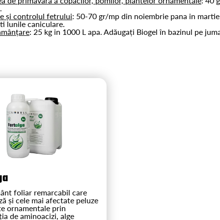
rea de primavara a copacilor, pomilor, plantelor ornamentale
: 40 
a.
e și controlul fetrului
: 50-70 gr/mp din noiembrie pana in martie.
ti lunile caniculare.
ămânțare
: 25 kg in 1000 L apa. Adăugați Biogel în bazinul pe juma
ga
ânt foliar remarcabil care
ă și cele mai afectate peluze
te ornamentale prin
ia de aminoacizi, alge