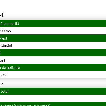
ații
ță acoperită
100 mp
efect
ptămâni
ă
anl
 de aplicare
ASON
ie
 total
 organic (aminoacizi și peptide)