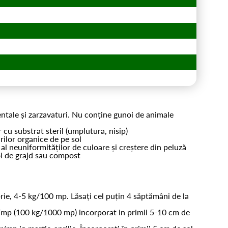
entale și zarzavaturi. Nu conține gunoi de animale
r cu substrat steril (umplutura, nisip)
rilor organice de pe sol
 al neuniformităților de culoare și creștere din peluză
oi de grajd sau compost
rie, 4-5 kg/100 mp. Lăsați cel puțin 4 săptămâni de la
/mp (100 kg/1000 mp) incorporat in primii 5-10 cm de