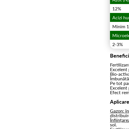
12%
Acizi hum
Minim 
Microel
2-3%
Benefici
Fertiliza
Excelent 
Bio-activa
Îmbunătăț
Pe tot pa
Excelent 
Efect rem
Aplicar
Gazon: în
distribui
Înființar
sol.