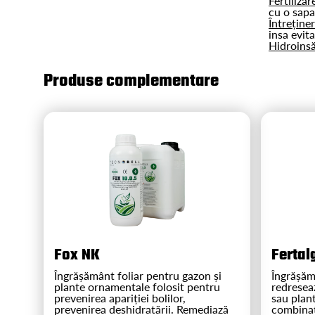
Fertiliza
cu o sap
Întreținer
insa evita
Hidroins
Produse complementare
Fox NK
Fertal
Îngrășământ foliar pentru gazon și
Îngrășăm
plante ornamentale folosit pentru
redreseaz
prevenirea apariției bolilor,
sau plan
prevenirea deshidratării. Remediază
combinaț