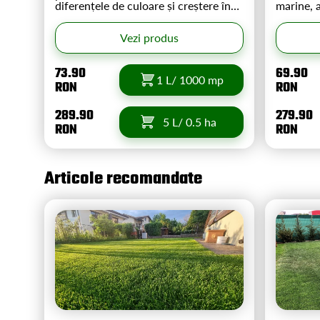
diferențele de culoare și creștere în
marine, 
gazon. Oferă o înverzire de lunga
azot orga
durată. Supliment în orice perioadă a
remediaz
Vezi produs
anului de calciu și magneziu
poate fol
împreună cu azot și potasiu.
73.90
69.90
1 L/ 1000 mp
RON
RON
289.90
279.90
5 L/ 0.5 ha
RON
RON
Articole recomandate