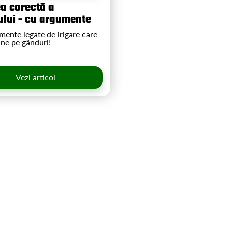
ea corectă a
lui - cu argumente
mente legate de irigare care
une pe gânduri!
Vezi articol