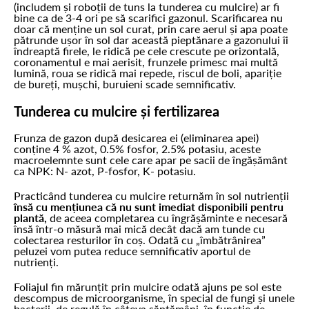
(includem și roboții de tuns la tunderea cu mulcire) ar fi
bine ca de 3-4 ori pe să scarifici gazonul. Scarificarea nu
doar că menține un sol curat, prin care aerul și apa poate
pătrunde ușor în sol dar această pieptănare a gazonului îi
îndreaptă firele, le ridică pe cele crescute pe orizontală,
coronamentul e mai aerisit, frunzele primesc mai multă
lumină, roua se ridică mai repede, riscul de boli, apariție
de bureți, mușchi, buruieni scade semnificativ.
Tunderea cu mulcire și fertilizarea
Frunza de gazon după desicarea ei (eliminarea apei)
conține 4 % azot, 0.5% fosfor, 2.5% potasiu, aceste
macroelemnte sunt cele care apar pe sacii de îngășământ
ca NPK: N- azot, P-fosfor, K- potasiu.
Practicând tunderea cu mulcire returnăm în sol nutrienții
însă cu mențiunea că nu sunt imediat disponibili pentru
plantă,
de aceea completarea cu îngrășăminte e necesară
însă într-o măsură mai mică decât dacă am tunde cu
colectarea resturilor în coș. Odată cu „îmbătrânirea”
peluzei vom putea reduce semnificativ aportul de
nutrienți.
Foliajul fin mărunțit prin mulcire odată ajuns pe sol este
descompus de microorganisme, în special de fungi și unele
bacterii, de regulă în câteva săptămâni, în funcție de