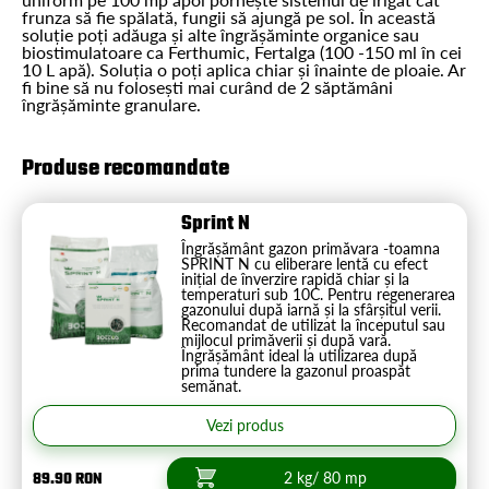
frunza să fie spălată, fungii să ajungă pe sol. În această
soluție poți adăuga și alte îngrășăminte organice sau
biostimulatoare ca Ferthumic, Fertalga (100 -150 ml în cei
10 L apă). Soluția o poți aplica chiar și înainte de ploaie. Ar
fi bine să nu folosești mai curând de 2 săptămâni
îngrășăminte granulare.
Produse recomandate
Sprint N
Îngrășământ gazon primăvara -toamna
SPRINT N cu eliberare lentă cu efect
inițial de înverzire rapidă chiar și la
temperaturi sub 10C. Pentru regenerarea
gazonului după iarnă și la sfârșitul verii.
Recomandat de utilizat la începutul sau
mijlocul primăverii și după vară.
Îngrășământ ideal la utilizarea după
prima tundere la gazonul proaspăt
semănat.
Vezi produs
89.90 RON
2 kg/ 80 mp