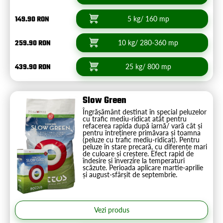
149.90 RON
5 kg/ 160 mp
259.90 RON
10 kg/ 280-360 mp
439.90 RON
25 kg/ 800 mp
Slow Green
Îngrășământ destinat în special peluzelor
cu trafic mediu-ridicat atât pentru
refacerea rapida după iarnă/ vară cât și
pentru întreținere primăvara și toamna
(peluze cu trafic mediu-ridicat). Pentru
peluze în stare precară, cu diferențe mari
de culoare și creștere. Efect rapid de
îndesire și înverzire la temperaturi
scăzute. Perioada aplicare martie-aprilie
și august-sfârșit de septembrie.
Vezi produs