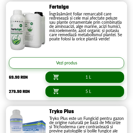
Fertalga
Îngrășământ foliar remarcabil care
redresează și cele mai afectate peluze
sau plante ornamentale prin combinația
de aminoacizi, alge marine, acizi humici,
microelemente, azot organic și potasiu
care remediază metabolismul plantei. Se
poate folosi la orice plantă verde!
Vezi produs
69.90 RON
1 L
279.90 RON
5 L
Tryko Plus
Tryko Plus este un Fungicid pentru gazon
de origine naturală pe bază de Micorize
și Trichoderma care contrastează și
previne patologiile și bolile fungice ale