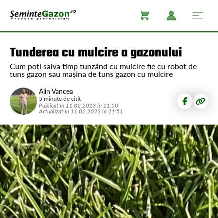
Tunderea cu mulcire a gazonului
Cum poți salva timp tunzând cu mulcire fie cu robot de
tuns gazon sau mașina de tuns gazon cu mulcire
Alin Vancea
5 minute de citit
Publicat în
11.02.2023
la
21:50
Actualizat în
11.02.2023
la
21:51