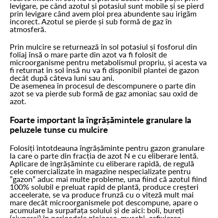
levigare, pe când azotul și potasiul sunt mobile și se pierd
prin levigare când avem ploi prea abundente sau irigăm
incorect. Azotul se pierde și sub formă de gaz în
atmosferă.
Prin mulcire se returnează în sol potasiul și fosforul din
foliaj însă o mare parte din azot va fi folosit de
microorganisme pentru metabolismul propriu, și acesta va
fi returnat în sol însă nu va fi disponibil plantei de gazon
decât după câteva luni sau ani.
De asemenea în procesul de descompunere o parte din
azot se va pierde sub formă de gaz amoniac sau oxid de
azot.
Foarte important la îngrășămintele granulare la
peluzele tunse cu mulcire
Folosiți întotdeauna îngrășăminte pentru gazon granulare
la care o parte din fracția de azot N e cu eliberare lentă.
Aplicare de îngrășăminte cu eliberare rapidă, de regulă
cele comercializate în magazine nespecializate pentru
”gazon” aduc mai multe probleme, una fiind că azotul fiind
100% solubil e preluat rapid de plantă, produce creșteri
acceelerate, se va produce frunză cu o viteză mult mai
mare decât microorganismele pot descompune, apare o
acumulare la surpafața solului și de aici: boli, bureți
(ciuperci) în perioadele ploioase, mușchi, asfixierea