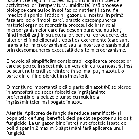
activitatea lor (temperatură, umiditate) însă procesele
biologice care au loc în sol fac ca nutrienții să nu fie
imediat disponibili rădăcinii gazonului nostru, în primă
faza are loc o ”imobilizare”, practic descompunerea
materiei organice reprezintă procesul de hrănire al
microorganismelor care fac descompunerea, nutrienții
fiind imobilizați în structura lor, pentru reproducere, etc
ulterior ei fiind eliberați treptat ca excremente (care sunt
hrana altor microorganisme) sau la moartea organismului
prin descompunerea executată de alte microorganisme.
E nevoie să simplificăm considerabil explicarea proceselor
care se petrec în acest mic univers din curtea noastră, însă
pe scurt nutrienții se reîntorc în sol mai puțin azotul, o
parte din el fiind pierdut în atmosferă.
O mențiune importantă e că o parte din azot (N) se pierde
în atmosferă de aceea folosiți ca îngrășăminte
preferențiale la peluzele tunse cu mulcire a
îngrășămintelor mai bogate în azot.
Atenție! Aplicarea de fungicide reduce semnificativ și
populația de fungi benefici, deci pe cât se poate nu folosiți
fungicide. La un gazon bine întreținut efectele lăsate de
boli dispar în 2 maxim 3 săptămâni fără aplicarea unui
fungicid.