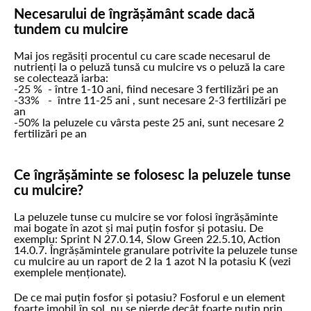
Necesarului de îngrășământ scade dacă
tundem cu mulcire
Mai jos regăsiți procentul cu care scade necesarul de
nutrienți la o peluză tunsă cu mulcire vs o peluză la care
se colectează iarba:
-25 % - între 1-10 ani, fiind necesare 3 fertilizări pe an
-33% - între 11-25 ani , sunt necesare 2-3 fertilizări pe
an
-50% la peluzele cu vârsta peste 25 ani, sunt necesare 2
fertilizări pe an
Ce îngrășăminte se folosesc la peluzele tunse
cu mulcire?
La peluzele tunse cu mulcire se vor folosi îngrășăminte
mai bogate în azot și mai puțin fosfor și potasiu. De
exemplu: Sprint N 27.0.14, Slow Green 22.5.10, Action
14.0.7. Îngrășămintele granulare potrivite la peluzele tunse
cu mulcire au un raport de 2 la 1 azot N la potasiu K (vezi
exemplele menționate).
De ce mai puțin fosfor și potasiu? Fosforul e un element
foarte imobil în sol, nu se pierde decât foarte puțin prin