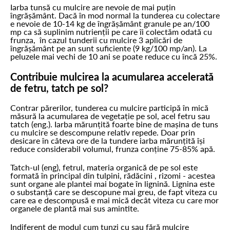
Iarba tunsă cu mulcire are nevoie de mai puțin
îngrășământ. Dacă în mod normal la tunderea cu colectare
e nevoie de 10-14 kg de îngrășământ granule pe an/100
mp ca să suplinim nutrienții pe care îi colectăm odată cu
frunza, în cazul tunderii cu mulcire 3 aplicări de
îngrășământ pe an sunt suficiente (9 kg/100 mp/an). La
peluzele mai vechi de 10 ani se poate reduce cu încă 25%.
Contribuie mulcirea la acumularea accelerată
de fetru, tatch pe sol?
Contrar părerilor, tunderea cu mulcire participă în mică
măsură la acumularea de vegetație pe sol, acel fetru sau
tatch (eng.). Iarba mărunțită foarte bine de mașina de tuns
cu mulcire se descompune relativ repede. Doar prin
desicare în câteva ore de la tundere iarba mărunțită își
reduce considerabil volumul, frunza conține 75-85% apă.
Tatch-ul (eng), fetrul, materia organică de pe sol este
formată în principal din tulpini, rădăcini , rizomi - acestea
sunt organe ale plantei mai bogate în lignină. Lignina este
o substanță care se descopune mai greu, de fapt viteza cu
care ea e descompusă e mai mică decât viteza cu care mor
organele de plantă mai sus amintite.
Indiferent de modul cum tunzi cu sau fără mulcire