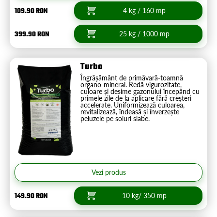
109.90 RON
4 kg / 160 mp
399.90 RON
25 kg / 1000 mp
Turbo
Îngrășământ de primăvară-toamnă
organo-mineral. Redă vigurozitate,
culoare și desime gazonului începând cu
primele zile de la aplicare fără creșteri
accelerate. Uniformizează culoarea,
revitalizează, îndeasă și înverzește
peluzele pe soluri slabe.
Vezi produs
149.90 RON
10 kg/ 350 mp