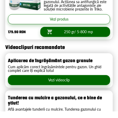
gazonului. Acțiunea sa antifungică este
legată de activitățile antagoniste ale
soluției microbiene prezente în Triko.
Vezi produs
179.90 RON
250 gr/ 5-800 mp
Videoclipuri recomandate
Aplicarea de îngrășământ gazon granule
Cum aplicăm corect îngrășămintele pentru gazon. Un ghid
complet care îți explică totul
Vezi videoclip
Tunderea cu mulcire a gazonului, ce e bine de
știut!
Află avantajele tunderii cu mulcire. Tunderea gazonului cu
roboți de tuns gazon