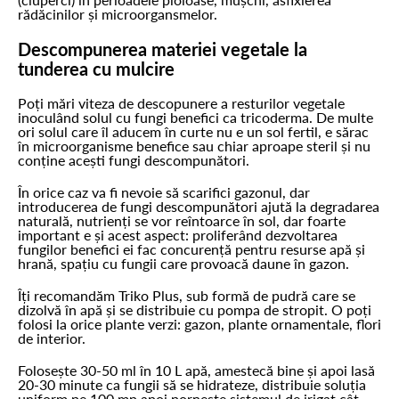
rădăcinilor și microorgansmelor.
Descompunerea materiei vegetale la
tunderea cu mulcire
Poți mări viteza de descopunere a resturilor vegetale
inoculând solul cu fungi benefici ca tricoderma. De multe
ori solul care îl aducem în curte nu e un sol fertil, e sărac
în microorganisme benefice sau chiar aproape steril și nu
conține acești fungi descompunători.
În orice caz va fi nevoie să scarifici gazonul, dar
introducerea de fungi descompunători ajută la degradarea
naturală, nutrienți se vor reîntoarce în sol, dar foarte
important e și acest aspect: proliferând dezvoltarea
fungilor benefici ei fac concurență pentru resurse apă și
hrană, spațiu cu fungii care provoacă daune în gazon.
Îți recomandăm Triko Plus, sub formă de pudră care se
dizolvă în apă și se distribuie cu pompa de stropit. O poți
folosi la orice plante verzi: gazon, plante ornamentale, flori
de interior.
Folosește 30-50 ml în 10 L apă, amestecă bine și apoi lasă
20-30 minute ca fungii să se hidrateze, distribuie soluția
uniform pe 100 mp apoi pornește sistemul de irigat cât