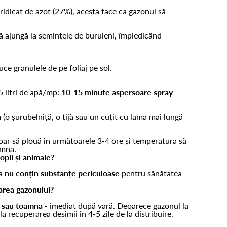
 ridicat de azot (27%), acesta face ca gazonul să
ă ajungă la semințele de buruieni, împiedicând
ce granulele de pe foliaj pe sol.
5 litri de apă/mp:
10-15 minute aspersoare spray
 (o șurubelniță, o tijă sau un cuțit cu lama mai lungă
doar să plouă în următoarele 3-4 ore și temperatura să
oamna.
pii și animale?
ea
nu conțin substanțe periculoase
pentru sănătatea
area gazonului?
i sau toamna
- imediat după vară. Deoarece gazonul la
a recuperarea desimii în 4-5 zile de la distribuire.