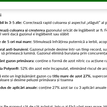
i
bil în 3-5 zile:
Corectează rapid culoarea și aspectul „vlăguit” al p
ează culoarea și creșterea
gazonului oricât de îngălbenit ar fi. 
l verii dacă gazonul e îngălbenit sau slăbit
 de 5 ori mai mare:
Stimulează înfrățirea puternică a ierbii, acop
ral anti-buruieni:
Gazonul prinde desime într-un timp record, suf
 să primească lumină. Gazonul elimină buruiana prin concurența 
ânt gazon primăvara:
conține o formă de azot nitric cu acțiune 
ia Polyon®:
52% din azot este încapsulat, eliminând riscul de ard
 este un îngrășământ gazon cu t
itlu mare de azot 27%
, supercon
loare și desime peluzei primăvara și toamna
us de aplicări anuale:
conține 27% azot iar cu 3 aplicări anuale 
e
a:
Pe gazonul cât de cât zvântat, într-o zi fără vânt prea mare. Id