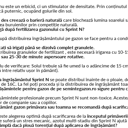
nu este un erbicid, ci un stimulator de densitate. Prin conținutul
că puternic, ocupând golurile din sol.
des creează o barieră naturală
care blochează lumina soarelui s
ea buruienilor prin competiție naturală.
igă după fertilizarea gazonului cu Sprint N?
după distribuirea îngrășământului pe gazon se face pentru a condu
ați să irigați până se dizolvă complet granulele.
ribuirea granulelor de fertilizant , este necesară irigarea cu 10-1
 sau 25-30 de minute aspersoare rotative.
lu de verificare: Solul trebuie să fie umed la o adâncime de 15 cm
ă intre relativ ușor în pământ).
a îngrășământul Sprint N
se poate distribui înainte de o ploaie, 
 de 16C. La fel poți proceda și la distribuirea de îngrășământ t
ășămintele pentru gazon de pe semintegazon.ro sigure pentru co
șămintele profesionale precum Sprint N sunt non-toxice. Acest
r de companie sau a copiilor.
șământ gazon primăvara sau toamna se recomandă după scarific
este alegerea optimă după scarificarea de la
începutul primăveri
re suferă un stres mecanic, azotul multi-stadiu din Sprint N ajută l
âmplă dacă plouă torențial după aplicarea de îngrășământ?