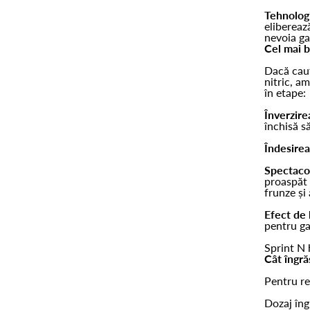
Tehnologi
elibereaz
nevoia ga
Cel mai 
Dacă cau
nitric, a
în etape:
Înverzire
închisă s
Îndesirea
Spectacol
proaspăt 
frunze și
Efect de 
pentru ga
Sprint N 
Cât îngr
Pentru re
Dozaj în