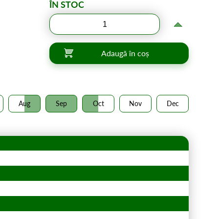
ÎN STOC
Adaugă în coș
Aug
Sep
Oct
Nov
Dec