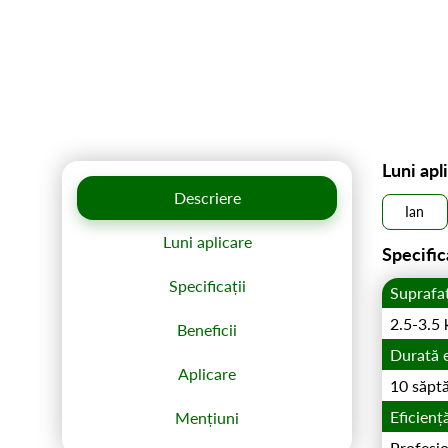
Luni apl
Descriere
Ian
Luni aplicare
Specific
Specificații
Suprafa
2.5-3.5
Beneficii
Durată 
Aplicare
10 săpt
Eficienț
Mențiuni
Profesio