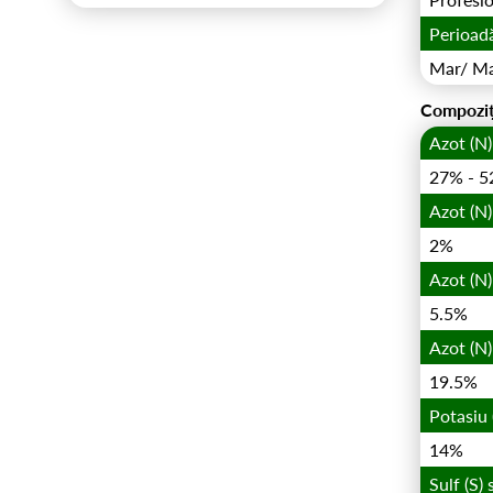
Perioadă
Mar/ Ma
Compoziț
Azot (N)
27% - 52
Azot (N)
2%
Azot (N
5.5%
Azot (N)
19.5%
Potasiu
14%
Sulf (S)