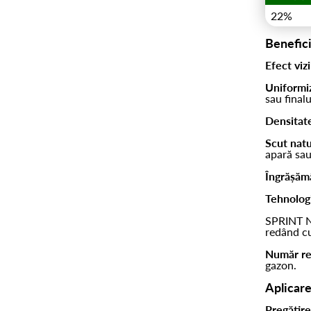
22%
Benefici
Efect vizi
Uniformiz
sau finalu
Densitate
Scut natu
apară sau
Îngrășăm
Tehnolog
SPRINT N
redând cu
Număr red
gazon.
Aplicar
Pregătire