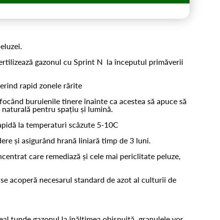
eluzei.
Fertilizează gazonul cu Sprint N la începutul primăverii
erind rapid zonele rărite
ocând buruienile tinere înainte ca acestea să apuce să
naturală pentru spațiu și lumină.
rapidă la temperaturi scăzute 5-10C
ere și asigurând hrană liniară timp de 3 luni.
centrat care remediază și cele mai periclitate peluze,
se acoperă necesarul standard de azot al culturii de
eal tunde gazonul la înălțimea obișnuită, granulele vor