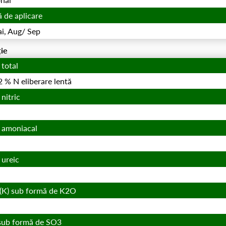
 de aplicare
i, Aug/ Sep
ie
 total
 % N eliberare lentă
 nitric
) amoniacal
 ureic
 (K) sub formă de K2O
 sub formă de SO3