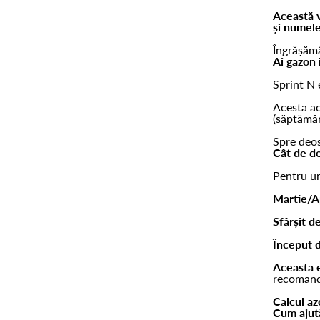
Această v
și numele
Îngrășămâ
Ai gazon
Sprint N 
Acesta a
(săptămân
Spre deos
Cât de de
Pentru un
Martie/Ap
Sfârșit d
Început 
Aceasta e
recomanda
Calcul az
Cum ajută