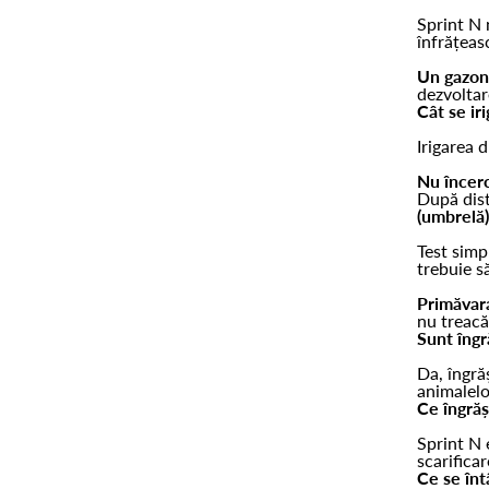
Sprint N 
înfrățeas
Un gazon 
dezvoltar
Cât se ir
Irigarea 
Nu încerc
După dist
(umbrelă)
Test simp
trebuie s
Primăvar
nu treacă
Sunt îngr
Da, îngră
animalelo
Ce îngră
Sprint N 
scarifica
Ce se înt