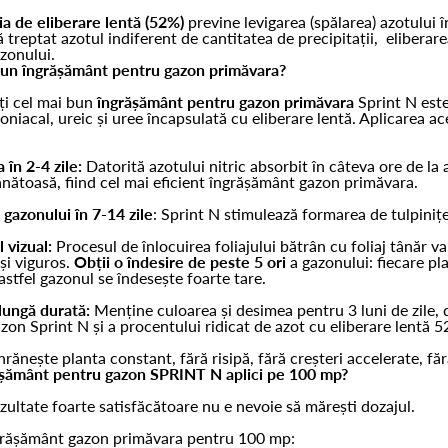
a de eliberare lentă (52%)
previne levigarea (spălarea) azotului î
ă treptat azotul indiferent de cantitatea de precipitații, elibera
zonului.
bun îngrășământ pentru gazon primăvara?
ți cel mai bun
îngrășământ pentru gazon primăvara
Sprint N este
moniacal, ureic și uree încapsulată cu eliberare lentă. Aplicarea
a în 2-4 zile:
Datorită azotului nitric absorbit în câteva ore de la 
ănătoasă, fiind cel mai eficient îngrășământ gazon primăvara.
 gazonului în 7-14 zile
: Sprint N stimulează formarea de tulpiniț
 vizual:
Procesul de înlocuirea foliajului bătrân cu foliaj tânăr v
și viguros.
Obții o îndesire de peste 5 ori
a gazonului: fiecare pl
 astfel gazonul se îndesește foarte tare.
lungă durată:
Menține culoarea și desimea pentru 3 luni de zile,
zon Sprint N și a procentului ridicat de azot cu eliberare lentă 5
hrănește planta constant, fără risipă, fără creșteri accelerate, făr
ășământ pentru gazon SPRINT N aplici pe 100 mp?
zultate foarte satisfăcătoare nu e nevoie să mărești dozajul.
grășământ gazon primăvara pentru 100 mp: