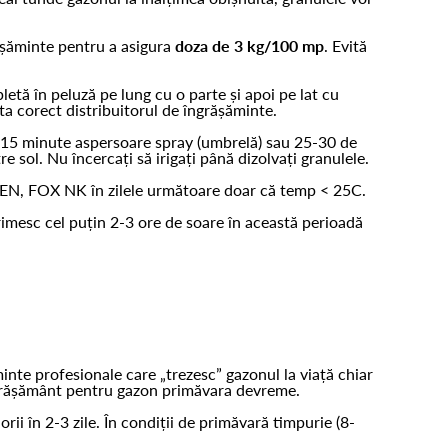
ășăminte pentru a asigura
doza de 3 kg/100 mp
. Evită
letă în peluză pe lung cu o parte și apoi pe lat cu
eta corect distribuitorul de îngrășăminte.
0-15 minute aspersoare spray (umbrelă) sau 25-30 de
 sol. Nu încercați să irigați până dizolvați granulele.
REEN, FOX NK în zilele următoare doar că temp < 25C.
imesc cel puțin 2-3 ore de soare în această perioadă
minte profesionale care „trezesc” gazonul la viață chiar
i îngrășământ pentru gazon primăvara devreme.
i în 2-3 zile. În condiții de primăvară timpurie (8-