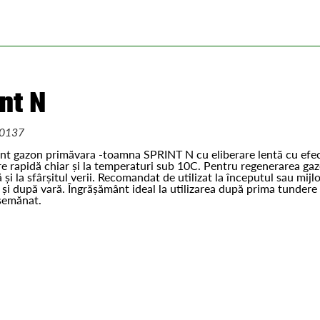
nt N
0137
nt gazon primăvara -toamna SPRINT N cu eliberare lentă cu efect
re rapidă chiar și la temperaturi sub 10C. Pentru regenerarea ga
 și la sfârșitul verii. Recomandat de utilizat la începutul sau mijl
 și după vară. Îngrășământ ideal la utilizarea după prima tundere
semănat.