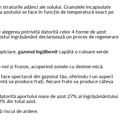
n straturile adânci ale solului. Granulele încapsulate
rea azotului se face în funcție de temperatură exact pe
 alegerea potrivită datorită celor 4 forme de azot:
 acestui îngrășământ declanșează un proces de regenerare
aplciare,
gazonul îngălbenit
capătă o culoare verde
e noi și frunze, acoperind zonele cu desime mică.
a face spectacol din gazonul tău, oferindu-i un aspect
antă va produce frați, fiecare frate va produce câteva
 datorită aportului mare de azot 27% al îngrășământului
2% din total azot.
ă riscul de ardere.