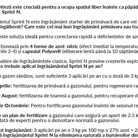
iteză este crucială pentru a ocupa spațiul liber înainte ca păpădia
 Sprint N.
ntul Sprint N este îngrășământ starter de primăvară de care vei 
 îngălbenit? Care este cel mai bun îngrășământ primăvara sau 
este soluția ideală pentru corectarea rapidă a deficiențelor de a
cționează prin
4 forme de azot
:
nitric
(efect imediat la temperatu
ile 2-4) și
capsulat Polyon®
(eliberare lentă până la 10 săptămân
ebire de îngrășămintele clasice, Sprint N previne creșterile explo
s trebuie aplicat îngrășământul Sprint N pe an?
 gazon sănătos, sunt suficiente 3 aplicări pe an cu o doză de 3 
rilie:
fertilizarea de primăvară a gazonului, pentru regenerare r
e August:
fertilizarea de toamnă a gazonului, pentru recuperare du
de Octombrie:
Pentru fortificarea gazonului înainte de sezonul r
 un plan de fertilizare
a gazonului care asigură un aport de 2.5
tă de experți pentru o dezvoltare normală a gazonului.
ot îngrășământ:
3 aplicări pe an x 3 kg pe 100 mp x 27% azot = 2
 îngrășământul Sprint N la eliminarea naturală a buruienilor di