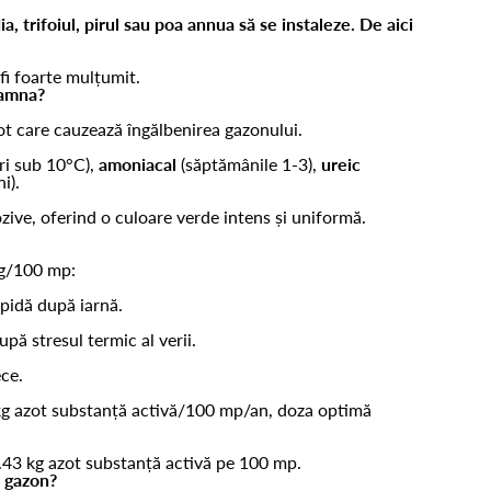
, trifoiul, pirul sau poa annua să se instaleze. De aici
fi foarte mulțumit.
toamna?
zot care cauzează îngălbenirea gazonului.
ri sub 10°C),
amoniacal
(săptămânile 1-3),
ureic
i).
zive, oferind o culoare verde intens și uniformă.
kg/100 mp:
apidă după iarnă.
pă stresul termic al verii.
ece.
 kg azot substanță activă/100 mp/an, doza optimă
.43 kg azot substanță activă pe 100 mp.
n gazon?