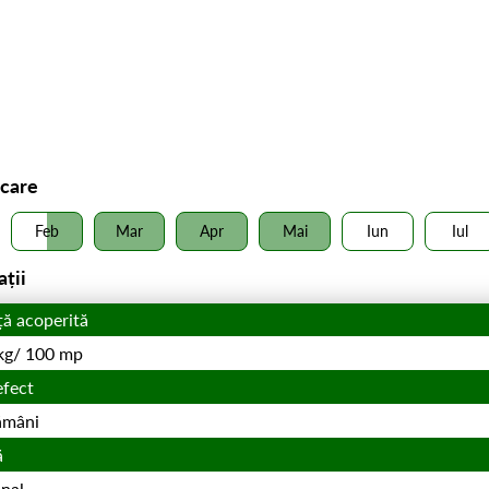
icare
Feb
Mar
Apr
Mai
Iun
Iul
ații
ță acoperită
 kg/ 100 mp
efect
ămâni
ă
nal