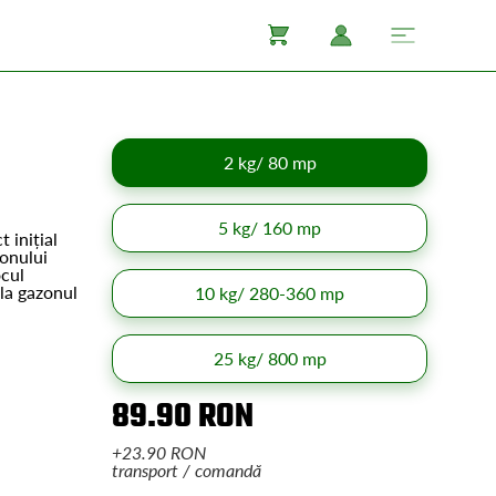
2 kg/ 80 mp
5 kg/ 160 mp
 inițial
zonului
ocul
 la gazonul
10 kg/ 280-360 mp
25 kg/ 800 mp
89.90 RON
+23.90 RON
transport / comandă