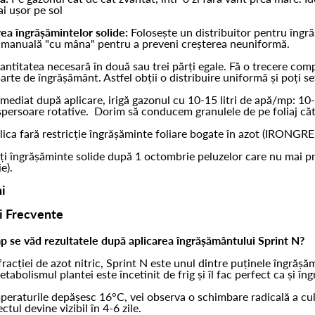
i ușor pe sol
rea îngrășămintelor solide:
Folosește un distribuitor pentru îngr
 manuală "cu mâna" pentru a preveni creșterea neuniformă.
antitatea necesară în două sau trei părți egale. Fă o trecere comp
parte de îngrășământ. Astfel obții o distribuire uniformă și poți s
mediat după aplicare, irigă gazonul cu 10-15 litri de apă/mp: 1
persoare rotative. Dorim să conducem granulele de pe foliaj către
lica fară restricție îngrășăminte foliare bogate în azot (IRONG
ți îngrășăminte solide după 1 octombrie peluzelor care nu mai pr
e).
i
ri Frecvente
mp se văd rezultatele după aplicarea îngrășământului Sprint N?
fracției de azot nitric, Sprint N este unul dintre puținele îngrășă
etabolismul plantei este încetinit de frig și îl fac perfect ca ș
eraturile depășesc 16°C, vei observa o schimbare radicală a culori
ctul devine vizibil în 4-6 zile.