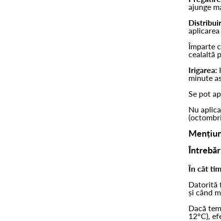
ajunge ma
Distribui
aplicarea
Împarte c
cealaltă 
Irigarea:
I
minute as
Se pot ap
Nu aplica
(octombri
Mențiun
Întrebă
În cât ti
Datorită 
și când m
Dacă temp
12°C), efe