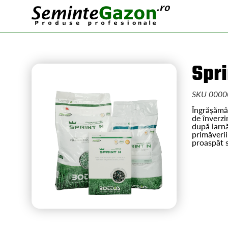
Spri
SKU 0000
Îngrășămâ
de înverzi
după iarnă
primăverii
proaspăt 