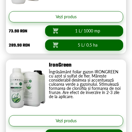
Vezi produs
73.90 RON
1 L/ 1000 mp
289.90 RON
5 L/ 0.5 ha
IronGreen
Îngrășământ foliar gazon IRONGREEN
cu azot și sulfat de fier. Mărește
considerabil desimea și accentuează
culoarea verde a gazonului. Stimulează
formarea de clorofila și formarea de noi
frunze. Are efect de înverzire în 2-3 zile
de la aplicare.
Vezi produs