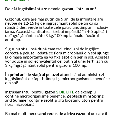
De cât îngrășământ are nevoie gazonul într-un an?
Gazonul, care are mai puțin de 5 ani de la înființare are
nevoie de 12-15 kg de îngrășământ solid pe an ca să
rămână des, verde în toate cele patru anotimpuri, inclusiv
iarna. Această cantitate ar trebui împărțită în 4-5 aplicări
de îngrășământ a câte 3 kg/100 mp la finalul fiecărui
anotimp.
Sigur nu știai însă după cam trei-cinci ani de îngrijire
corectă a peluzei, odată ce flora microbiană din sol ajunge
la o masă importantă ea va fixa azot din aer în sol. Acestea
vor aduce în sol echivalentul cel puțin al unei fertilizari cu
3 kg îngrășământ solid pentru gazon/ 100 mp.
În primi ani de viață ai peluzei
atunci când administrezi
îngrășământ de fapt hrănești și microorganismele benefice
din sol!
Îngrășământul pentru gazon
SOIL LIFE
de exemplu
conține microorganisme benefice,
Zeotech mini Spring
and Summer
conține zeolit și alți biostimulatori pentru
flora microbiană.
Ba mai mult,
necesarul redus de a iriga gazonul
pe care îl