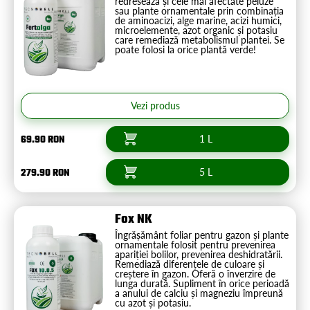
redresează și cele mai afectate peluze
sau plante ornamentale prin combinația
de aminoacizi, alge marine, acizi humici,
microelemente, azot organic și potasiu
care remediază metabolismul plantei. Se
poate folosi la orice plantă verde!
Vezi produs
69.90 RON
1 L
279.90 RON
5 L
Fox NK
Îngrășământ foliar pentru gazon și plante
ornamentale folosit pentru prevenirea
apariției bolilor, prevenirea deshidratării.
Remediază diferențele de culoare și
creștere în gazon. Oferă o înverzire de
lunga durată. Supliment în orice perioadă
a anului de calciu și magneziu împreună
cu azot și potasiu.