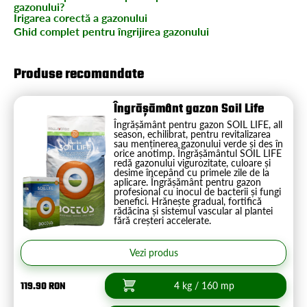
gazonului?
Irigarea corectă a gazonului
Ghid complet pentru îngrijirea gazonului
Produse recomandate
Îngrășământ gazon Soil Life
Îngrășământ pentru gazon SOIL LIFE, all
season, echilibrat, pentru revitalizarea
sau menținerea gazonului verde și des în
orice anotimp. Îngrășământul SOIL LIFE
redă gazonului vigurozitate, culoare și
desime începând cu primele zile de la
aplicare. Îngrășământ pentru gazon
profesional cu inocul de bacterii și fungi
benefici. Hrănește gradual, fortifică
rădăcina și sistemul vascular al plantei
fără creșteri accelerate.
Vezi produs
119.90 RON
4 kg / 160 mp