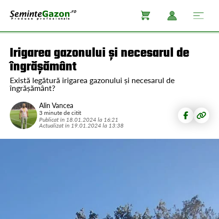
Irigarea gazonului și necesarul de
îngrășământ
Există legătură irigarea gazonului și necesarul de
îngrășământ?
Alin Vancea
3 minute de citit
Publicat în
18.01.2024
la
16:21
Actualizat în
19.01.2024
la
13:38