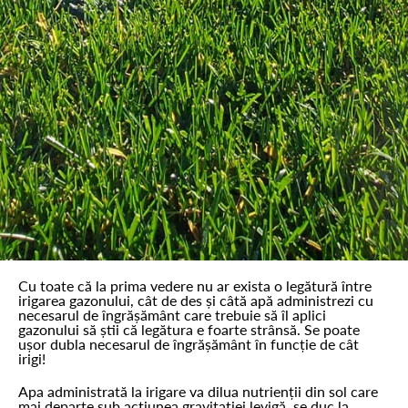
Cu toate că la prima vedere nu ar exista o legătură între
irigarea gazonului, cât de des și câtă apă administrezi cu
necesarul de îngrășământ care trebuie să îl aplici
gazonului să știi că legătura e foarte strânsă. Se poate
ușor dubla necesarul de îngrășământ în funcție de cât
irigi!
Apa administrată la irigare va dilua nutrienții din sol care
mai departe sub acțiunea gravitației levigă, se duc la