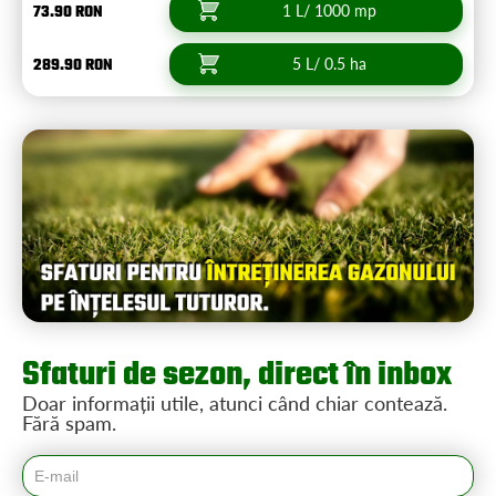
73.90 RON
1 L/ 1000 mp
289.90 RON
5 L/ 0.5 ha
Sfaturi de sezon, direct în inbox
Doar informații utile, atunci când chiar contează.
Fără spam.