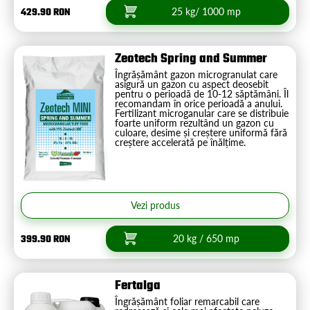
429.90 RON
25 kg/ 1000 mp
Zeotech Spring and Summer
Îngrășământ gazon microgranulat care
asigură un gazon cu aspect deosebit
pentru o perioadă de 10-12 săptămâni. Îl
recomandam în orice perioadă a anului.
Fertilizant microganular care se distribuie
foarte uniform rezultând un gazon cu
culoare, desime și creștere uniformă fără
creștere accelerată pe înălțime.
Vezi produs
399.90 RON
20 kg / 650 mp
Fertalga
Îngrășământ foliar remarcabil care