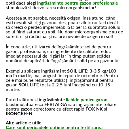
obții dacă alegi
îngrășăminte pentru gazon profesionale
stimulează și dezvoltarea microorganismelor!
Acestea sunt aerobe, necesită oxigen, însă atunci când
ești nevoit să irigi gazonul des, poate zilnic nu faci decât
să creezi o perdea impermeabilă la aer la suprafața solului,
solul fiind saturat cu apă. Nu doar microorganismele au de
suferit ci și rădăcina, și ea are nevoie de oxigen în sol!
În concluzie, utilizarea de îngrășăminte solide pentru
gazon, profesionale, cu ingrediente de calitate reduc
imediat necesarul de irigări iar în timp putem scădea
numărul de aplicări de îngrășământ solid pe an gazonului.
Exemplu aplicare îngrășământ
SOIL LIFE: 3-3.5 kg/100
mp
în martie, mai, august, început de octombrie. Pentru
cele mai bune rezultate utilizați îngrășământul pentru
gazon
SOIL LIFE
tot la 2-2.5 luni începând cu 10-15
martie.
Puteți alătura și îngrășăminte
lichide pentru gazon
biostimulatoare ca
FERTALGA
sau îngrășăminte foliare
pentru gazon corectoare cu efect rapid
FOX NK
și
IRONGREEN
.
Alte articole utile
Care sunt perioadele optime pentru fertilizarea