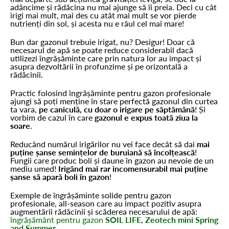
adâncime și rădăcina nu mai ajunge să îi preia. Deci cu cât
irigi mai mult, mai des cu atât mai mult se vor pierde
nutrienți din sol, și acesta nu e răul cel mai mare!
Bun dar gazonul trebuie irigat, nu? Desigur! Doar că
necesarul de apă se poate reduce considerabil dacă
utilizezi îngrășăminte care prin natura lor au impact și
asupra dezvoltării în profunzime și pe orizontală a
rădăcinii.
Practic folosind îngrășăminte pentru gazon profesionale
ajungi să poți menține în stare perfectă gazonul din curtea
ta vara,
pe caniculă, cu doar o irigare pe săptămână
! Și
vorbim de cazul în care
gazonul e expus toată ziua la
soare
.
Reducând numărul irigărilor nu vei face decât să dai
mai
puține șanse semințelor de buruiană să încolțească
!
Fungii care produc boli și daune în gazon au nevoie de un
mediu umed!
Irigând mai rar incomensurabil mai puține
șanse să apară boli în gazon
!
Exemple de îngrășăminte solide pentru gazon
profesionale, all-season care au impact pozitiv asupra
augmentării rădăcinii și scăderea necesarului de apă:
îngrășământ pentru gazon
SOIL LIFE
,
Zeotech mini Spring
and Summer
.