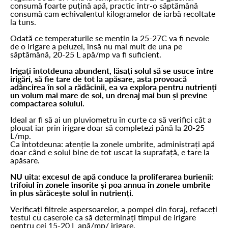
consumă foarte puțină apă, practic într-o săptămână
consumă cam echivalentul kilogramelor de iarbă recoltate
la tuns.
Odată ce temperaturile se mențin la 25-27C va fi nevoie
de o irigare a peluzei, însă nu mai mult de una pe
săptămână, 20-25 L apă/mp va fi suficient.
Irigați întotdeuna abundent, lăsați solul să se usuce între
irigări, să fie tare de tot la apăsare, asta provoacă
adâncirea în sol a rădăcinii, ea va explora pentru nutrienți
un volum mai mare de sol, un drenaj mai bun și previne
compactarea solului.
Ideal ar fi să ai un pluviometru în curte ca să verifici cât a
plouat iar prin irigare doar să completezi până la 20-25
L/mp.
Ca întotdeuna: atenție la zonele umbrite, administrați apă
doar când e solul bine de tot uscat la suprafață, e tare la
apăsare.
NU uita: excesul de apă conduce la proliferarea burienii:
trifoiul în zonele însorite și poa annua în zonele umbrite
în plus sărăcește solul în nutrienți.
Verificați filtrele aspersoarelor, a pompei din foraj, refaceți
testul cu caserole ca să determinați timpul de irigare
pentru cei 15-20 L apă/mp/ irigare.