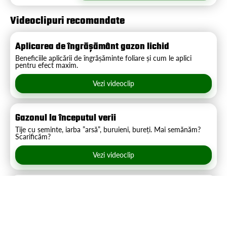
Videoclipuri recomandate
Aplicarea de îngrășământ gazon lichid
Beneficiile aplicării de îngrășăminte foliare și cum le aplici
pentru efect maxim.
Vezi videoclip
Gazonul la începutul verii
Tije cu seminte, iarba ”arsă”, buruieni, bureți. Mai semănăm?
Scarificăm?
Vezi videoclip
Nu îți sabota singur curtea!
Urmează sfaturile de aici și vei fi uimit de rezultate!
Vezi videoclip