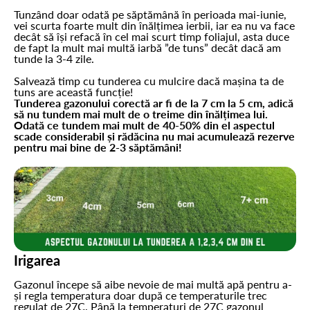
Tunzând doar odată pe săptămână în perioada mai-iunie,
vei scurta foarte mult din înălțimea ierbii, iar ea nu va face
decât să își refacă în cel mai scurt timp foliajul, asta duce
de fapt la mult mai multă iarbă ”de tuns” decât dacă am
tunde la 3-4 zile.
Salvează timp cu tunderea cu mulcire dacă mașina ta de
tuns are această funcție!
Tunderea gazonului corectă ar fi de la 7 cm la 5 cm, adică
să nu tundem mai mult de o treime din înălțimea lui.
Odată ce tundem mai mult de 40-50% din el aspectul
scade considerabil și rădăcina nu mai acumulează rezerve
pentru mai bine de 2-3 săptămâni!
Irigarea
Gazonul începe să aibe nevoie de mai multă apă pentru a-
și regla temperatura doar după ce temperaturile trec
regulat de 27C. Până la temperaturi de 27C gazonul