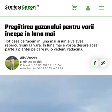
Pregătirea gazonului pentru vară
începe în luna mai
Tot ceea ce facem în luna mai și iunie va avea
repercursiuni la vară. În luna mai e vorba despre acea
parte a plantei pe care nu o vedem, rădăcina.
Alin Vancea
6 minute de citit
Publicat în
08.05.2023
la
18:26
Actualizat în
14.05.2025
la
05:24