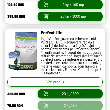
109.90 RON
4 kg / 160 mp
399.90 RON
25 kg / 1000 mp
Perfect Life
Îngrășământ gazon cu eliberare lentă
PERFECT LIFE. Recuperare rapidă a
culorii și desimii sau ca îngrășământ
pentru întreținerea peluzelor tip ”sport”
în lunile martie, început de mai, august și
sfârșit de septembrie. Îngrășământ gazon
cu efect rapid de îndesire și înverzire fără
creșteri accelerate. Inoculat cu micorize,
materie organică nobilă, acizi humici și
microelemente. Furnizează nutrienți pt 8-
10 săptămâni.
Vezi produs
389.90 RON
20 kg/ 800 mp
79.90 RON
2 kg/ 80 mp