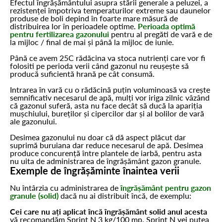
Efectul îngrășământului asupra stării generale a peluzei, a
rezistenței împotriva temperaturilor extreme sau daunelor
produse de boli depind în foarte mare măsură de
distribuirea lor în perioadele optime.
Perioada optimă
pentru fertilizarea gazonului
pentru al pregăti de vară e de
la mijloc / final de mai și până la mijloc de iunie.
Până ce avem 25C rădăcina va stoca nutrienți care vor fi
folositi pe perioda verii când gazonul nu reușește să
producă suficientă hrană pe cât consumă.
Intrarea în vară cu o rădăcină puțin voluminoasă va crește
semnificativ necesarul de apă, mulți vor iriga zilnic vâzând
că gazonul suferă, asta nu face decât să ducă la apariția
mușchiului, bureților și cipercilor dar și al bolilor de vară
ale gazonului.
Desimea gazonului nu doar că dă aspect plăcut dar
suprimă buruiana dar reduce necesarul de apă. Desimea
produce concurență între plantele de iarbă, pentru asta
nu uita de administrarea de îngrășământ gazon granule.
Exemple de îngrășăminte înaintea verii
Nu întârzia cu administrarea de
îngrășământ pentru gazon
granule (solid)
dacă nu ai distribuit încă, de exemplu:
Cei care nu ați aplicat încă îngrășământ solid anul acesta
vă recomandăm Sprint N 3 kg/100 mp. Sprint N vei putea