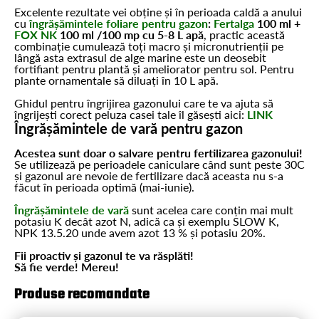
Excelente rezultate vei obține și în perioada caldă a anului
cu
îngrășămintele foliare pentru gazon
:
Fertalga
100 ml +
FOX NK
100 ml /100 mp cu 5-8 L apă
, practic această
combinație cumulează toți macro și micronutrienții pe
lângă asta extrasul de alge marine este un deosebit
fortifiant pentru plantă și ameliorator pentru sol. Pentru
plante ornamentale să diluați în 10 L apă.
Ghidul pentru îngrijirea gazonului care te va ajuta să
îngrijești corect peluza casei tale îl găsești aici:
LINK
Îngrășămintele de vară pentru gazon
Acestea sunt doar o salvare pentru fertilizarea gazonului!
Se utilizează pe perioadele caniculare când sunt peste 30C
și gazonul are nevoie de fertilizare dacă aceasta nu s-a
făcut în perioada optimă (mai-iunie).
Îngrășămintele de vară
sunt acelea care conțin mai mult
potasiu K decât azot N, adică ca și exemplu SLOW K,
NPK 13.5.20 unde avem azot 13 % și potasiu 20%.
Fii proactiv și gazonul te va răsplăti!
Să fie verde! Mereu!
Produse recomandate