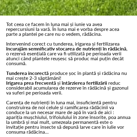
Tot ceea ce facem în luna mai și iunie va avea
repercursiuni la vară. În luna mai e vorba despre acea
parte a plantei pe care nu o vedem, rădăcina.
Intervenind corect cu tunderea, irigarea și fertilizarea
încurajăm semnificativ stocarea de nutrienți în rădăcină
,
o rezervă esențială care va fi utilizată pe perioada verii
atunci când plantele reușesc să produc mai puțin decât
consumă.
Tunderea incorectă
produce șoc în plantă și rădăcina nu
mai crește 2-3 săptămâni!
Irigarea prea frecventă
și
întârzierea fertilizării
reduc
considerabil acumularea de rezerve în rădăcină și gazonul
va suferi pe perioada verii.
Carența de nutrienți în luna mai, insuficientă pentru
construirea de noi celule și ramificarea rădăcinii va
conduce la un necesar mare de apă în vară de aici :
apariția mușchiului, trifoiulului în zone însorite, poa annua
la umbră și mai mult, umezeala permanentă este o
invitație pentru insecte să depună larve care în iulie vor
consuma rădăcina…