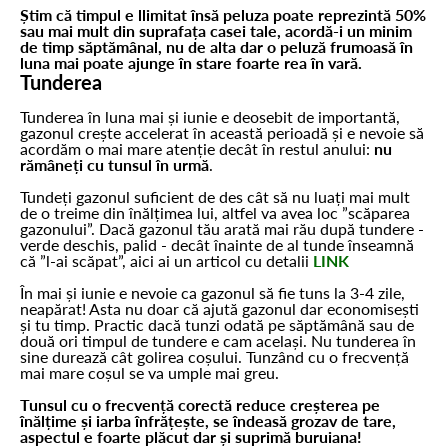
Știm că timpul e llimitat însă peluza poate reprezintă 50%
sau mai mult din suprafața casei tale, acordă-i un minim
de timp săptămânal, nu de alta dar o peluză frumoasă în
luna mai poate ajunge în stare foarte rea în vară.
Tunderea
Tunderea în luna mai și iunie e deosebit de importantă,
gazonul crește accelerat în această perioadă și e nevoie să
acordăm o mai mare atenție decât în restul anului:
nu
rămâneți cu tunsul în urmă
.
Tundeți gazonul suficient de des cât să nu luați mai mult
de o treime din înălțimea lui, altfel va avea loc ”scăparea
gazonului”. Dacă gazonul tău arată mai rău după tundere -
verde deschis, palid - decât înainte de al tunde înseamnă
că ”l-ai scăpat”, aici ai un articol cu detalii
LINK
În mai și iunie e nevoie ca gazonul să fie tuns la 3-4 zile,
neapărat! Asta nu doar că ajută gazonul dar economisești
și tu timp. Practic dacă tunzi odată pe săptămână sau de
două ori timpul de tundere e cam același. Nu tunderea în
sine durează cât golirea coșului. Tunzând cu o frecvență
mai mare coșul se va umple mai greu.
Tunsul cu o frecvență corectă reduce creșterea pe
înălțime și iarba înfrățește, se îndeasă grozav de tare,
aspectul e foarte plăcut dar și suprimă buruiana!