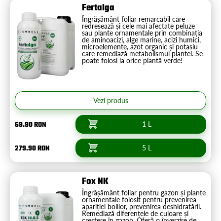
Fertalga
Îngrășământ foliar remarcabil care
redresează și cele mai afectate peluze
sau plante ornamentale prin combinația
de aminoacizi, alge marine, acizi humici,
microelemente, azot organic și potasiu
care remediază metabolismul plantei. Se
poate folosi la orice plantă verde!
Vezi produs
69.90 RON
1 L
279.90 RON
5 L
Fox NK
Îngrășământ foliar pentru gazon și plante
ornamentale folosit pentru prevenirea
apariției bolilor, prevenirea deshidratării.
Remediază diferențele de culoare și
creștere în gazon. Oferă o înverzire de