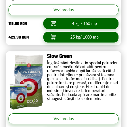
Vezi produs
119.90 RON
4 kg / 160 mp
429.90 RON
25 kg/ 1000 mp
Slow Green
Îngrășământ destinat în special peluzelor
cu trafic mediu-ridicat atât pentru
refacerea rapida după iarnă/ vară cât și
pentru întreținere primăvara și toamna
(peluze cu trafic mediu-ridicat). Pentru
peluze în stare precară, cu diferențe mari
de culoare și creștere. Efect rapid de
îndesire și înverzire la temperaturi
scăzute. Perioada aplicare martie-aprilie
și august-sfârșit de septembrie.
Vezi produs