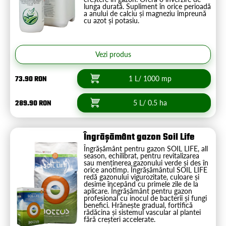
lunga durată. Supliment în orice perioadă
a anului de calciu și magneziu împreună
cu azot și potasiu.
Vezi produs
73.90 RON
1 L/ 1000 mp
289.90 RON
5 L/ 0.5 ha
Îngrășământ gazon Soil Life
Îngrășământ pentru gazon SOIL LIFE, all
season, echilibrat, pentru revitalizarea
sau menținerea gazonului verde și des în
orice anotimp. Îngrășământul SOIL LIFE
redă gazonului vigurozitate, culoare și
desime începând cu primele zile de la
aplicare. Îngrășământ pentru gazon
profesional cu inocul de bacterii și fungi
benefici. Hrănește gradual, fortifică
rădăcina și sistemul vascular al plantei
fără creșteri accelerate.