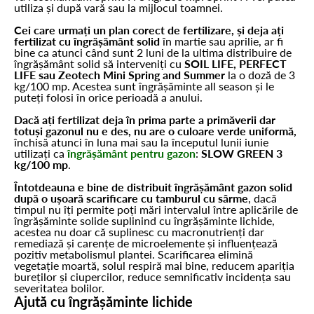
utiliza și după vară sau la mijlocul toamnei.
Cei care urmați un plan corect de fertilizare, și deja ați
fertilizat cu îngrășământ solid
în martie sau aprilie, ar fi
bine ca atunci când sunt 2 luni de la ultima distribuire de
îngrășământ solid să interveniți cu
SOIL LIFE, PERFECT
LIFE sau Zeotech Mini Spring and Summer
la o doză de 3
kg/100 mp. Acestea sunt îngrășăminte all season și le
puteți folosi în orice perioadă a anului.
Dacă ați fertilizat deja în prima parte a primăverii dar
totuși gazonul nu e des, nu are o culoare verde uniformă,
închisă atunci în luna mai sau la începutul lunii iunie
utilizați ca
îngrășământ pentru gazon
:
SLOW GREEN 3
kg/100 mp
.
Întotdeauna e bine de distribuit îngrășământ gazon solid
după o ușoară scarificare cu tamburul cu sârme
, dacă
timpul nu îți permite poți mări intervalul între aplicările de
îngrășăminte solide suplinind cu îngrășăminte lichide,
acestea nu doar că suplinesc cu macronutrienți dar
remediază și carențe de microelemente și influențează
pozitiv metabolismul plantei. Scarificarea elimină
vegetație moartă, solul respiră mai bine, reducem apariția
bureților și ciupercilor, reduce semnificativ incidența sau
severitatea bolilor.
Ajută cu îngrășăminte lichide