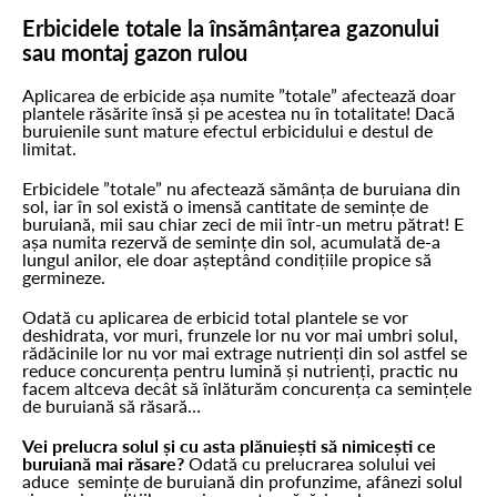
Erbicidele totale la însămânțarea gazonului
sau montaj gazon rulou
Aplicarea de erbicide așa numite ”totale” afectează doar
plantele răsărite însă și pe acestea nu în totalitate! Dacă
buruienile sunt mature efectul erbicidului e destul de
limitat.
Erbicidele ”totale” nu afectează sămânța de buruiana din
sol, iar în sol există o imensă cantitate de semințe de
buruiană, mii sau chiar zeci de mii într-un metru pătrat! E
așa numita rezervă de semințe din sol, acumulată de-a
lungul anilor, ele doar așteptând condițiile propice să
germineze.
Odată cu aplicarea de erbicid total plantele se vor
deshidrata, vor muri, frunzele lor nu vor mai umbri solul,
rădăcinile lor nu vor mai extrage nutrienți din sol astfel se
reduce concurența pentru lumină și nutrienți, practic nu
facem altceva decât să înlăturăm concurența ca semințele
de buruiană să răsară…
Vei prelucra solul și cu asta plănuiești să nimicești ce
buruiană mai răsare?
Odată cu prelucrarea solului vei
aduce semințe de buruiană din profunzime, afânezi solul