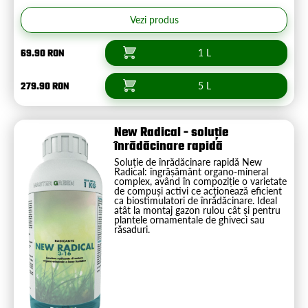
Vezi produs
69.90 RON
1 L
279.90 RON
5 L
New Radical - soluție
înrădăcinare rapidă
Soluție de înrădăcinare rapidă New
Radical: îngrășământ organo-mineral
complex, având în compoziție o varietate
de compuși activi ce acționează eficient
ca biostimulatori de înrădăcinare. Ideal
atât la montaj gazon rulou cât și pentru
plantele ornamentale de ghiveci sau
răsaduri.