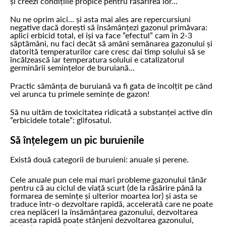
și creezi condițiile propice pentru răsărirea lor…
Nu ne oprim aici… și asta mai ales are repercursiuni
negative dacă dorești să însămânțezi gazonul primăvara:
aplici erbicid total, el își va face ”efectul” cam în 2-3
săptămâni, nu faci decât să amâni semănarea gazonului și
datorită temperaturilor care cresc dai timp solului să se
încălzească iar temperatura solului e catalizatorul
germinării semințelor de buruiană…
Practic sămânța de buruiană va fi gata de încolțit pe când
vei arunca tu primele semințe de gazon!
Să nu uităm de toxicitatea ridicată a substanței active din
”erbicidele totale”: glifosatul.
Să înțelegem un pic buruienile
Există două categorii de buruieni: anuale și perene.
Cele anuale pun cele mai mari probleme gazonului tânăr
pentru că au ciclul de viață scurt (de la răsărire până la
formarea de semințe și ulterior moartea lor) și asta se
traduce într-o dezvoltare rapidă, accelerată care ne poate
crea neplăceri la însămânțarea gazonului, dezvoltarea
aceasta rapidă poate stânjeni dezvoltarea gazonului,