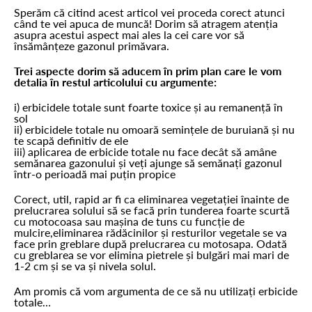
Sperăm că citind acest articol vei proceda corect atunci
când te vei apuca de muncă! Dorim să atragem atenția
asupra acestui aspect mai ales la cei care vor să
însămânțeze gazonul primăvara.
Trei aspecte dorim să aducem în prim plan care le vom
detalia în restul articolului cu argumente:
i) erbicidele totale sunt foarte toxice și au remanență în
sol
ii) erbicidele totale nu omoară semințele de buruiană și nu
te scapă definitiv de ele
iii) aplicarea de erbicide totale nu face decât să amâne
semănarea gazonului și veți ajunge să semănați gazonul
într-o perioadă mai puțin propice
Corect, util, rapid ar fi ca eliminarea vegetației înainte de
prelucrarea solului să se facă prin tunderea foarte scurtă
cu motocoasa sau mașina de tuns cu funcție de
mulcire,eliminarea rădăcinilor și resturilor vegetale se va
face prin greblare după prelucrarea cu motosapa. Odată
cu greblarea se vor elimina pietrele și bulgări mai mari de
1-2 cm și se va și nivela solul.
Am promis că vom argumenta de ce să nu utilizați erbicide
totale…