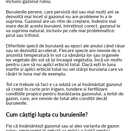
inclusiv gazonul rulou.
Buruienile perene, care persistă doi sau mai mulți ani se
dezvoltă mai încet și gazonul nu are probleme în a le
suprima. Gazonul are un ritm de creștere, îndesire mai
mare decât aceste buruieni, întreținut corect, gazonul le
va suprima natural, inclusiv pe cele mai problematice:
pirul sau trifoiul.
Diferitele specii de buruiană au epoci ale anului când răsar
sau se dezvoltă accelerat. Fiecare specie are nevoie de o
anumită temperatură în sol ca sămânța lor sau organele
lor vegetale din sol să își înceapă vegetația. Încă un motiv
pentru care să nu aplici erbicid total. Dacă ești în luna
martie și aplici erbicid total nu vei stârpi buruiana care va
răsări în luna mai de exemplu.
Tot ce trebuie să faci e ca odată ce ai însămânțat gazonul
să creezi în curte prin irigare, tundere si fertilizare
condițiile propice pentru bunăstarea gazonului, a ierbii de
gazon, care, are nevoie de total alte condiții decât
buruienile.
Cum câștigi lupta cu buruienile?
Fie că însămânțezi gazonul sau ai ales varianta de gazon
rulou, permanent în peluză va exista o luptă pentru