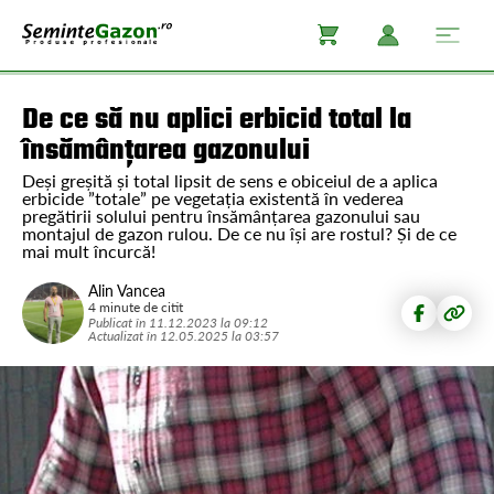
De ce să nu aplici erbicid total la
însămânțarea gazonului
Deși greșită și total lipsit de sens e obiceiul de a aplica
erbicide ”totale” pe vegetația existentă în vederea
pregătirii solului pentru însămânțarea gazonului sau
montajul de gazon rulou. De ce nu își are rostul? Și de ce
mai mult încurcă!
Alin Vancea
4 minute de citit
Publicat în
11.12.2023
la
09:12
Actualizat în
12.05.2025
la
03:57