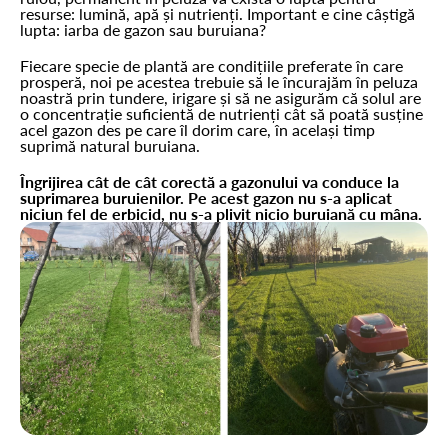
resurse: lumină, apă și nutrienți. Important e cine câștigă
lupta: iarba de gazon sau buruiana?
Fiecare specie de plantă are condițiile preferate în care
prosperă, noi pe acestea trebuie să le încurajăm în peluza
noastră prin tundere, irigare și să ne asigurăm că solul are
o concentrație suficientă de nutrienți cât să poată susține
acel gazon des pe care îl dorim care, în același timp
suprimă natural buruiana.
Îngrijirea cât de cât corectă a gazonului va conduce la
suprimarea buruienilor. Pe acest gazon nu s-a aplicat
niciun fel de erbicid, nu s-a plivit nicio buruiană cu mâna.