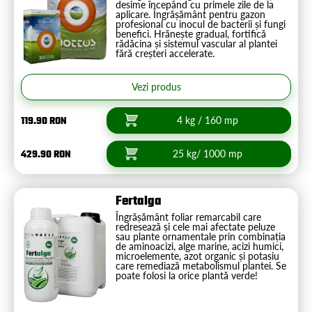
desime începând cu primele zile de la
aplicare. Îngrășământ pentru gazon
profesional cu inocul de bacterii și fungi
benefici. Hrănește gradual, fortifică
rădăcina și sistemul vascular al plantei
fără creșteri accelerate.
Vezi produs
119.90 RON
4 kg / 160 mp
429.90 RON
25 kg/ 1000 mp
Fertalga
Îngrășământ foliar remarcabil care
redresează și cele mai afectate peluze
sau plante ornamentale prin combinația
de aminoacizi, alge marine, acizi humici,
microelemente, azot organic și potasiu
care remediază metabolismul plantei. Se
poate folosi la orice plantă verde!