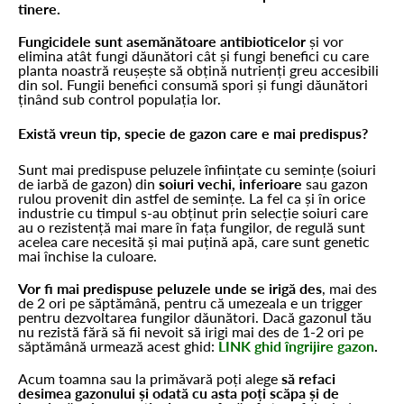
tinere.
Fungicidele sunt asemănătoare antibioticelor
și vor
elimina atât fungi dăunători cât și fungi benefici cu care
planta noastră reușește să obțină nutrienți greu accesibili
din sol. Fungii benefici consumă spori și fungi dăunători
ținând sub control populația lor.
Există vreun tip, specie de gazon care e mai predispus?
Sunt mai predispuse peluzele înființate cu semințe (soiuri
de iarbă de gazon) din
soiuri vechi, inferioare
sau gazon
rulou provenit din astfel de semințe. La fel ca și în orice
industrie cu timpul s-au obținut prin selecție soiuri care
au o rezistență mai mare în fața fungilor, de regulă sunt
acelea care necesită și mai puțină apă, care sunt genetic
mai închise la culoare.
Vor fi mai predispuse peluzele unde se irigă des
, mai des
de 2 ori pe săptămână, pentru că umezeala e un trigger
pentru dezvoltarea fungilor dăunători. Dacă gazonul tău
nu rezistă fără să fii nevoit să irigi mai des de 1-2 ori pe
săptămână urmează acest ghid:
LINK ghid îngrijire gazon
.
Acum toamna sau la primăvară poți alege
să refaci
desimea gazonului și odată cu asta poți scăpa și de