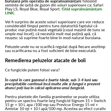
buruiană prin operația de supraînsămânțare
folosind
semințe de iarbă de gazon din soiuri superioare ca: Safari
Play LS, Royal Blue, Royal Sport.
Ghid supraînsămânțare
LINK.
Vei fi surprins de aceste soiuri superioare care vor reduce
considerabil timpul pentru tuns datatorită faptului că
produc mai puțină masă vegetală (coșul mașinii de tuns se
umple mai încet), că necesită mult mai puțină apă, că
reușesc să suprime foarte bine în mod natural buruiana.
Peluzele unde nu se scarifică regulat după fiecare anotimp
sau scarificarea nu a fost suficient de bine executată.
Remedierea peluzelor atacate de boli
Ce fungicide putem folosi vara?
În cazul în care gazonul e foarte tânăr, sub 3-4 luni sau
precipitațiile continuă încă multe zile și fungul e prezent
atunci poți lua în calcul aplicarea unui fungicid.
Pentru plantele din familia gramineelor se poate utiliza
pentru un spectru foarte larg fungicid Signum 15 + Switch
15 gr + 10 L apa /100 mp sau Previcur Energy 15 ml +
Amistar 10 ml + 10 l apă/100 mp. Acestea au efect curativ