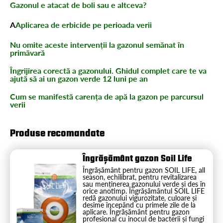
Gazonul e atacat de boli sau e altceva?
A
Aplicarea de erbicide pe perioada verii
Nu omite aceste intervenții la gazonul semănat în
primăvară
Îngrijirea corectă a gazonului. Ghidul complet care te va
ajută să ai un gazon verde 12 luni pe an
Cum se manifestă carența de apă la gazon pe parcursul
verii
Produse recomandate
Îngrășământ gazon Soil Life
Îngrășământ pentru gazon SOIL LIFE, all
season, echilibrat, pentru revitalizarea
sau menținerea gazonului verde și des în
orice anotimp. Îngrășământul SOIL LIFE
redă gazonului vigurozitate, culoare și
desime începând cu primele zile de la
aplicare. Îngrășământ pentru gazon
profesional cu inocul de bacterii și fungi