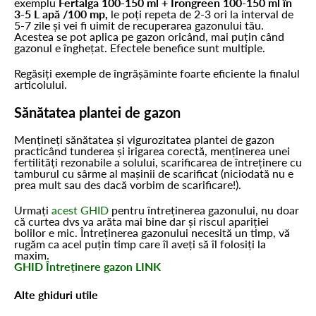
exemplu
Fertalga 100-150 ml + Irongreen 100-150 ml în
3-5 L apă /100 mp,
le poți repeta de 2-3 ori la interval de
5-7 zile și vei fi uimit de recuperarea gazonului tău.
Acestea se pot aplica pe gazon oricând, mai puțin când
gazonul e înghețat. Efectele benefice sunt multiple.
Regăsiți exemple de îngrășăminte foarte eficiente la finalul
articolului.
Sănătatea plantei de gazon
Mențineți sănătatea și vigurozitatea plantei de gazon
practicând tunderea și irigarea corectă, menținerea unei
fertilități rezonabile a solului, scarificarea de întreținere cu
tamburul cu sârme al mașinii de scarificat (niciodată nu e
prea mult sau des dacă vorbim de scarificare!).
Urmați
acest GHID
pentru întreținerea gazonului, nu doar
că curtea dvs va arăta mai bine dar și riscul apariției
bolilor e mic. Întreținerea gazonului necesită un timp, vă
rugăm ca acel puțin timp care îl aveți să îl folosiți la
maxim.
GHID Întreținere gazon LINK
Alte ghiduri utile