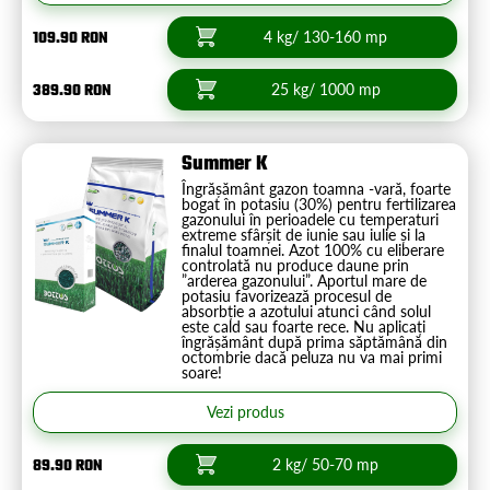
109.90 RON
4 kg/ 130-160 mp
389.90 RON
25 kg/ 1000 mp
Summer K
Îngrășământ gazon toamna -vară, foarte
bogat în potasiu (30%) pentru fertilizarea
gazonului în perioadele cu temperaturi
extreme sfârșit de iunie sau iulie și la
finalul toamnei. Azot 100% cu eliberare
controlată nu produce daune prin
”arderea gazonului”. Aportul mare de
potasiu favorizează procesul de
absorbție a azotului atunci când solul
este cald sau foarte rece. Nu aplicați
îngrășământ după prima săptămână din
octombrie dacă peluza nu va mai primi
soare!
Vezi produs
89.90 RON
2 kg/ 50-70 mp