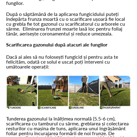
fungilor.
După o săptămână de la aplicarea fungicidului puteți
îndepărta frunza moartă cu o scarificare ușoară fie local
cu grebla fie tot gazonul cu scarificatorul cu arborele cu
sârme. Eliminarea frunzei moarte lasă loc pentru foliaj
tânăr, aerisește coronamentul și reduce umezeala.
Scarificarea gazonului după atacuri ale fungilor
Dacă ai ales să nu folosești fungicid și pentru asta te
felicităm, odată ce solul e uscat poți interveni cu
umătoarele operații:
Tunderea gazonului la înălțimea normală (5.5-6 cm),
scarificarea cu tamburul cu sârme, greblarea și colectarea
resturilor cu mașina de tuns, aplicarea unui îngrășământ
foliar pentru încurajarea formării de noi frunze. De