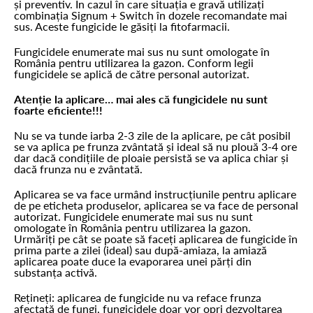
și preventiv. În cazul în care situația e gravă utilizați
combinația Signum + Switch în dozele recomandate mai
sus. Aceste fungicide le găsiți la fitofarmacii.
Fungicidele enumerate mai sus nu sunt omologate în
România pentru utilizarea la gazon. Conform legii
fungicidele se aplică de către personal autorizat.
Atenție la aplicare… mai ales că fungicidele nu sunt
foarte eficiente!!!
Nu se va tunde iarba 2-3 zile de la aplicare, pe cât posibil
se va aplica pe frunza zvântată și ideal să nu plouă 3-4 ore
dar dacă condițiile de ploaie persistă se va aplica chiar și
dacă frunza nu e zvântată.
Aplicarea se va face urmând instrucțiunile pentru aplicare
de pe eticheta produselor, aplicarea se va face de personal
autorizat. Fungicidele enumerate mai sus nu sunt
omologate în România pentru utilizarea la gazon.
Urmăriți pe cât se poate să faceți aplicarea de fungicide în
prima parte a zilei (ideal) sau după-amiaza, la amiază
aplicarea poate duce la evaporarea unei părți din
substanța activă.
Rețineți: aplicarea de fungicide nu va reface frunza
afectată de fungi, fungicidele doar vor opri dezvoltarea