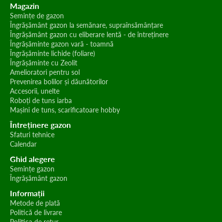
Magazin
Semințe de gazon
Îngrășământ gazon la semănare, supraînsămânțare
Îngrășământ gazon cu eliberare lentă - de întreținere
Îngrășăminte gazon vară - toamnă
Îngrășăminte lichide (foliare)
Îngrășăminte cu Zeolit
Amelioratori pentru sol
Prevenirea bolilor și dăunătorilor
Accesorii, unelte
Roboți de tuns iarba
Mașini de tuns, scarificatoare hobby
Întreținere gazon
Sfaturi tehnice
Calendar
Ghid alegere
Semințe gazon
Îngrășământ gazon
Informații
Metode de plată
Politică de livrare
Politica de retur