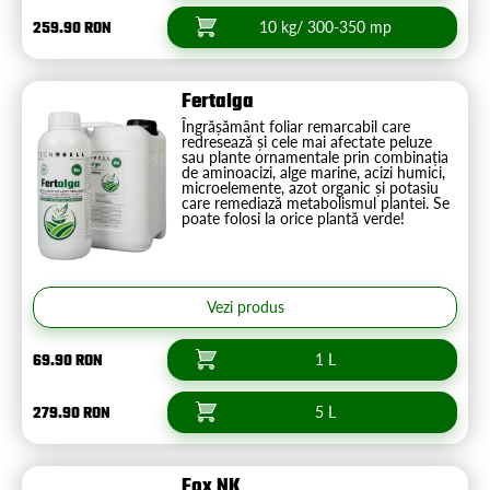
259.90 RON
10 kg/ 300-350 mp
Fertalga
Îngrășământ foliar remarcabil care
redresează și cele mai afectate peluze
sau plante ornamentale prin combinația
de aminoacizi, alge marine, acizi humici,
microelemente, azot organic și potasiu
care remediază metabolismul plantei. Se
poate folosi la orice plantă verde!
Vezi produs
69.90 RON
1 L
279.90 RON
5 L
Fox NK