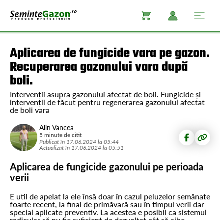
Aplicarea de fungicide vara pe gazon.
Recuperarea gazonului vara după
boli.
Intervenții asupra gazonului afectat de boli. Fungicide și
intervenții de făcut pentru regenerarea gazonului afectat
de boli vara
Alin Vancea
5 minute de citit
Publicat în
17.06.2024
la
05:44
Actualizat în
17.06.2024
la
05:51
Aplicarea de fungicide gazonului pe perioada
verii
E util de apelat la ele însă doar în cazul peluzelor semănate
foarte recent, la final de primăvară sau în timpul verii dar
special aplicate preventiv. La acestea e posibil ca sistemul
radicular să nu fie suficient de dezvoltat cât să aibe