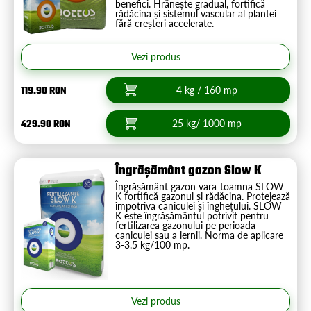
benefici. Hrănește gradual, fortifică
rădăcina și sistemul vascular al plantei
fără creșteri accelerate.
Vezi produs
119.90 RON
4 kg / 160 mp
429.90 RON
25 kg/ 1000 mp
Îngrășământ gazon Slow K
Îngrășământ gazon vara-toamna SLOW
K fortifică gazonul și rădăcina. Protejează
împotriva caniculei și înghețului. SLOW
K este îngrășământul potrivit pentru
fertilizarea gazonului pe perioada
caniculei sau a iernii. Norma de aplicare
3-3.5 kg/100 mp.
Vezi produs