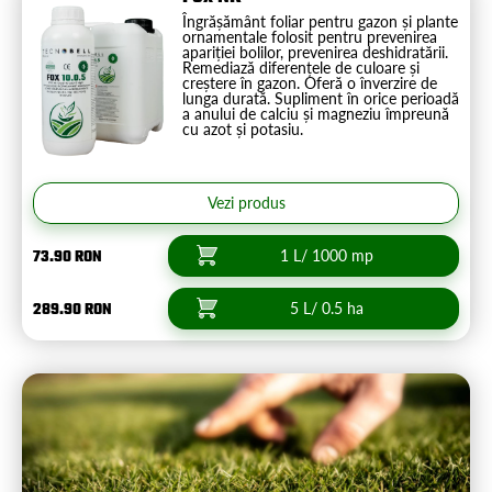
Îngrășământ foliar pentru gazon și plante
ornamentale folosit pentru prevenirea
apariției bolilor, prevenirea deshidratării.
Remediază diferențele de culoare și
creștere în gazon. Oferă o înverzire de
lunga durată. Supliment în orice perioadă
a anului de calciu și magneziu împreună
cu azot și potasiu.
Vezi produs
73.90 RON
1 L/ 1000 mp
289.90 RON
5 L/ 0.5 ha