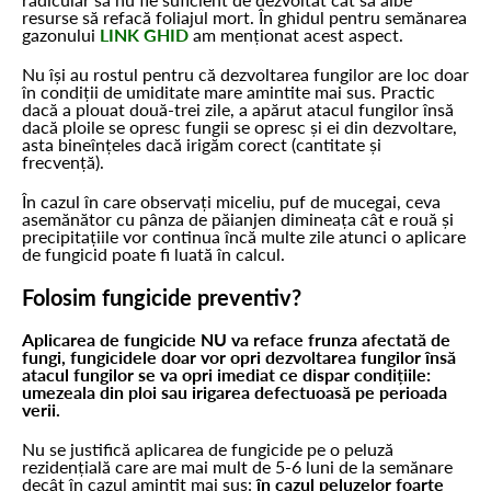
resurse să refacă foliajul mort. În ghidul pentru semănarea
gazonului
LINK GHID
am menționat acest aspect.
Nu își au rostul pentru că dezvoltarea fungilor are loc doar
în condiții de umiditate mare amintite mai sus. Practic
dacă a plouat două-trei zile, a apărut atacul fungilor însă
dacă ploile se opresc fungii se opresc și ei din dezvoltare,
asta bineînțeles dacă irigăm corect (cantitate și
frecvență).
În cazul în care observați miceliu, puf de mucegai, ceva
asemănător cu pânza de păianjen dimineața cât e rouă și
precipitațiile vor continua încă multe zile atunci o aplicare
de fungicid poate fi luată în calcul.
Folosim fungicide preventiv?
Aplicarea de fungicide NU va reface frunza afectată de
fungi, fungicidele doar vor opri dezvoltarea fungilor însă
atacul fungilor se va opri imediat ce dispar condițiile:
umezeala din ploi sau irigarea defectuoasă pe perioada
verii.
Nu se justifică aplicarea de fungicide pe o peluză
rezidențială care are mai mult de 5-6 luni de la semănare
decât în cazul amintit mai sus:
în cazul peluzelor foarte