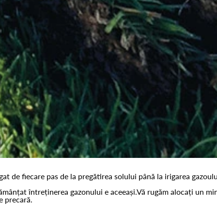
gat de fiecare pas de la pregătirea solului până la irigarea gazou
însămânțat întreținerea gazonului e aceeași.Vă rugăm alocați un mi
re precară.