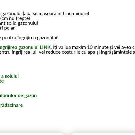
i gazonului (apa se măsoară în L nu minute)
s (cm nu trepte)
mânt solid gazonului
ori pe an
pentru îngrijirea gazonului!
ngrijirea gazonului LINK
. Îți va lua maxim 10 minute și vei avea 
ntru îngrijirea lui, vei reduce costurile cu apa și îngrășămintele 
 a solului
te
ulourilor de gazon
nrădăcinare