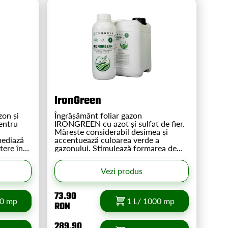
IronGreen
zon și
Îngrășământ foliar gazon
entru
IRONGREEN cu azot și sulfat de fier.
Mărește considerabil desimea și
mediază
accentuează culoarea verde a
tere în
gazonului. Stimulează formarea de
lunga
clorofila și formarea de noi frunze.
erioadă a
Are efect de înverzire în 2-3 zile de la
Vezi produs
aplicare.
73.90
00 mp
1 L/ 1000 mp
RON
289.90