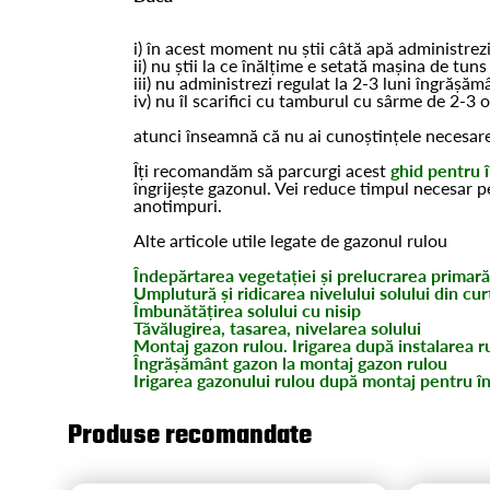
i) în acest moment nu știi câtă apă administrez
ii) nu știi la ce înălțime e setată mașina de tun
iii) nu administrezi regulat la 2-3 luni îngrășă
iv) nu îl scarifici cu tamburul cu sârme de 2-3 
atunci înseamnă că nu ai cunoștințele necesare 
Îți recomandăm să parcurgi acest
ghid pentru î
îngrijește gazonul. Vei reduce timpul necesar pe
anotimpuri.
Alte articole utile legate de gazonul rulou
Îndepărtarea vegetației și prelucrarea primară
Umplutură și ridicarea nivelului solului din cur
Îmbunătățirea solului cu nisip
Tăvălugirea, tasarea, nivelarea solului
Montaj gazon rulou. Irigarea după instalarea r
Îngrășământ gazon la montaj gazon rulou
Irigarea gazonului rulou după montaj pentru î
Produse recomandate