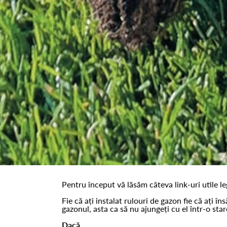
Pentru început vă lăsăm câteva link-uri utile le
Fie că ați instalat rulouri de gazon fie că ați 
gazonul, asta ca să nu ajungeți cu el într-o sta
Dacă