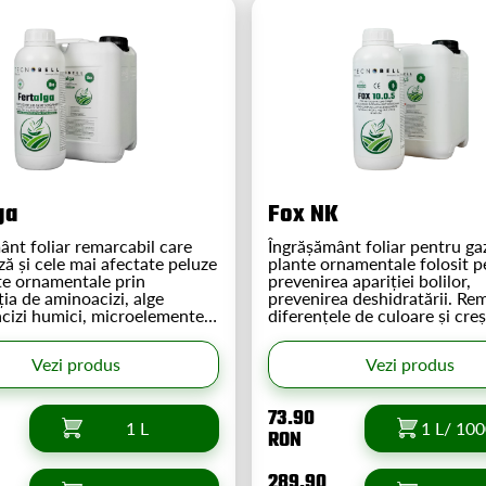
ga
Fox NK
ânt foliar remarcabil care
Îngrășământ foliar pentru ga
ă și cele mai afectate peluze
plante ornamentale folosit p
te ornamentale prin
prevenirea apariției bolilor,
ia de aminoacizi, alge
prevenirea deshidratării. Re
acizi humici, microelemente,
diferențele de culoare și creș
nic și potasiu care
gazon. Oferă o înverzire de 
ă metabolismul plantei. Se
durată. Supliment în orice p
Vezi produs
Vezi produs
osi la orice plantă verde!
anului de calciu și magneziu
împreună cu azot și potasiu.
73.90
1 L
1 L/ 10
RON
289.90