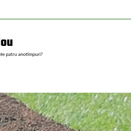
lou
ele patru anotimpuri?