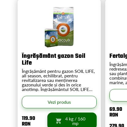
Îngrășământ gazon Soil
Fertal
Life
Îngrășăm
redreseaz
Îngrășământ pentru gazon SOIL LIFE,
sau plan
all season, echilibrat, pentru
combinaț
revitalizarea sau menținerea
marine, 
gazonului verde și des în orice
azot orga
anotimp. Îngrășământul SOIL LIFE
remediaz
redă gazonului vigurozitate, culoare
poate fol
și desime începând cu primele zile de
Vezi produs
la aplicare. Îngrășământ pentru gazon
profesional cu inocul de bacterii și
69.90
fungi benefici. Hrănește gradual,
RON
fortifică rădăcina și sistemul vascular
119.90
4 kg / 160
al plantei fără creșteri accelerate.
RON
mp
279.90