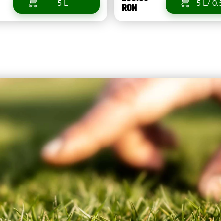
5 L
5 L/ 0.
RON